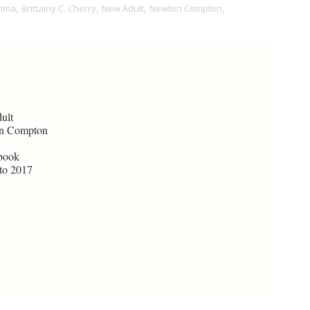
rima
,
Brittainy C. Cherry
,
New Adult
,
Newton Compton
,
ult
n Compton
book
o 2017