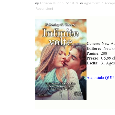
by
Adriana Munno
on
18:09
in
Agosto 2017
,
Antep
Recensioni
Genere:
New Ad
Editore:
Newto
Pagine:
288
Prezzo:
€ 5,99 e
Uscita:
31 Agost
Acquistalo QUI!