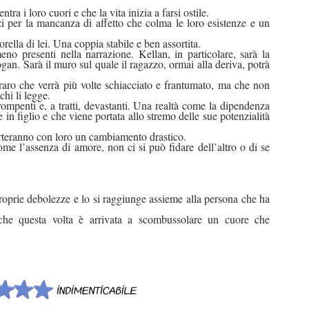
ra i loro cuori e che la vita inizia a farsi ostile.
zi per la mancanza di affetto che colma le loro esistenze e un
sorella di lei. Una coppia stabile e ben assortita.
o presenti nella narrazione. Kellan, in particolare, sarà la
an. Sarà il muro sul quale il ragazzo, ormai alla deriva, potrà
 raro che verrà più volte schiacciato e frantumato, ma che non
chi li legge.
ompenti e, a tratti, devastanti. Una realtà come la dipendenza
 in figlio e che viene portata allo stremo delle sue potenzialità
porteranno con loro un cambiamento drastico.
e l’assenza di amore, non ci si può fidare dell’altro o di se
 proprie debolezze e lo si raggiunge assieme alla persona che ha
che questa volta è arrivata a scombussolare un cuore che