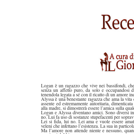
Logan è un ragazzo che vive nei bassifondi, che 
senza un affetto puro, da solo e occupandosi d
tenendola legata a sé con il ricatto di un amore ine
Alyssa è una benestante ragazza che ama la vita ed
assente ed estremamente autoritaria, dimenticat
alla madre, si dimostrerà essere l’amica sulla qua
Logan e Alyssa diventano amici. Sono diversi in 
no. Lui fa uso di sostanze stupefacenti per sopravv
Lei si fida, lui no. Lei ama e vuole essere ama
veleni che infettano l’esistenza. La sua in partico
Ma l’amore non attende niente e nessuno, quan
duso/#sthash.Y3EQJmde.dpuf
duso/#sthash.Y3EQJmde.dpuf
duso/#sthash.Y3EQJmde.dpuf
duso/#sthash.Y3EQJmde.dpuf
duso/#sthash.Y3EQJmde.dpuf