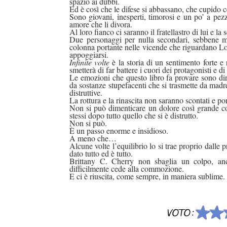
spazio ai dubbi.
Ed è così che le difese si abbassano, che cupido cent
Sono giovani, inesperti, timorosi e un po’ a pez
amore che li divora.
Al loro fianco ci saranno il fratellastro di lui e la 
Due personaggi per nulla secondari, sebbene men
colonna portante nelle vicende che riguardano Log
appoggiarsi.
Infinite volte
è la storia di un sentimento forte e
smetterà di far battere i cuori dei protagonisti e di 
Le emozioni che questo libro fa provare sono dir
da sostanze stupefacenti che si trasmette da madre
distruttive.
La rottura e la rinascita non saranno scontati e 
Non si può dimenticare un dolore così grande com
stessi dopo tutto quello che si è distrutto.
Non si può.
È un passo enorme e insidioso.
A meno che…
Alcune volte l’equilibrio lo si trae proprio dalle
dato tutto ed è tutto.
Brittany C. Cherry non sbaglia un colpo, an
difficilmente cede alla commozione.
E ci è riuscita, come sempre, in maniera sublime.