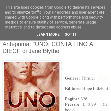
This site uses cookies from Google to deliver its services
and to analyze traffic. Your IP address and user-agent are
shared with Google along with performance and security
metrics to ensure quality of service, generate usage
statistics, and to detect and address abuse.
LEARN MORE
GOT IT
lunedì 20 aprile 2020
Anteprima: "UNO: CONTA FINO A
DIECI" di Jane Blythe
Genere:
Thriller
Editore:
Hope Edizioni
Pagine:
326
Prezzo:
€ 3,99 (E-
book)