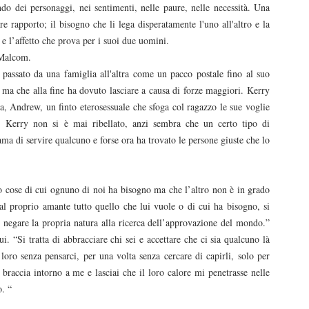
ndo dei personaggi, nei sentimenti, nelle paure, nelle necessità. Una
re rapporto; il bisogno che li lega disperatamente l'uno all'altro e la
 e l’affetto che prova per i suoi due uomini.
 Malcom.
passato da una famiglia all'altra come un pacco postale fino al suo
ma che alla fine ha dovuto lasciare a causa di forze maggiori. Kerry
 Andrew, un finto eterosessuale che sfoga col ragazzo le sue voglie
e. Kerry non si è mai ribellato, anzi sembra che un certo tipo di
rama di servire qualcuno e forse ora ha trovato le persone giuste che lo
cose di cui ognuno di noi ha bisogno ma che l’altro non è in grado
al proprio amante tutto quello che lui vuole o di cui ha bisogno, si
 di negare la propria natura alla ricerca dell’approvazione del mondo.”
i. “Si tratta di abbracciare chi sei e accettare che ci sia qualcuno là
a loro senza pensarci, per una volta senza cercare di capirli, solo per
raccia intorno a me e lasciai che il loro calore mi penetrasse nelle
o. “