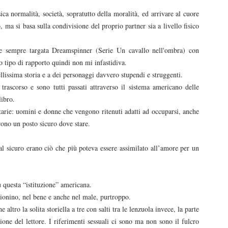
sica normalità, società, sopratutto della moralità, ed arrivare al cuore
, ma si basa sulla condivisione del proprio partner sia a livello fisico
ie sempre targata Dreamspinner (Serie Un cavallo nell'ombra) con
o tipo di rapporto quindi non mi infastidiva.
llissima storia e a dei personaggi davvero stupendi e struggenti.
 trascorso e sono tutti passati attraverso il sistema americano delle
libro.
tarie: uomini e donne che vengono ritenuti adatti ad occuparsi, anche
rono un posto sicuro dove stare.
 al sicuro erano ciò che più poteva essere assimilato all’amore per un
 questa “istituzione” americana.
zionino, nel bene e anche nel male, purtroppo.
ltro la solita storiella a tre con salti tra le lenzuola invece, la parte
ione del lettore. I riferimenti sessuali ci sono ma non sono il fulcro