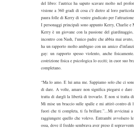
del libro: l'autrice ha saputo scavare molto nel profo
visione a 360 gradi di cosa c'è dietro al loro particola
paura folle di Kerry di venire giudicato per l'attrazione
I personaggi principali sono appunto Kerry, Charlie e
Kerry è un giovane con la passione del giardinaggio, 
incontro con Nash, l'unico padre che abbia mai avuto, 
ha un rapporto molto ambiguo con un amico d'infanzia,
gay: un rapporto spesso violento, anche fisicament
costrizione fisica e psicologica lo ecciti; in cuor suo b
completano.
“Ma lo amo. E lui ama me. Sappiamo solo che ci sono 
di dare. A volte, amare non significa piegarsi e dare 
tratta di dargli la libertà di trovarlo. E non si tratta
Mi mise un braccio sulle spalle e mi attirò contro di lu
fuori che ti completa, ti fa brillare.”...Mi avvicinai 
raggiungere quello che volevo. Entrambi avvolsero le b
ossa, dove il freddo sembrava aver preso il sopravvent