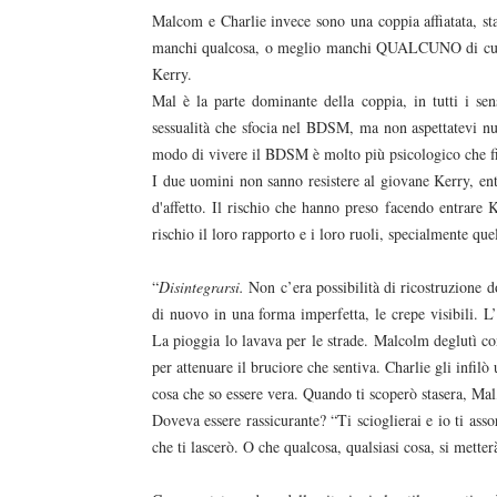
Malcom e Charlie invece sono una coppia affiatata, s
manchi qualcosa, o meglio manchi QUALCUNO di cui pren
Kerry.
Mal è la parte dominante della coppia, in tutti i sen
sessualità che sfocia nel BDSM, ma non aspettatevi null
modo di vivere il BDSM è molto più psicologico che fi
I due uomini non sanno resistere al giovane Kerry, ent
d'affetto. Il rischio che hanno preso facendo entrare K
rischio il loro rapporto e i loro ruoli, specialmente q
duso/#sthash.Y3EQJmde.dpuf
duso/#sthash.Y3EQJmde.dpuf
duso/#sthash.Y3EQJmde.dpuf
duso/#sthash.Y3EQJmde.dpuf
duso/#sthash.Y3EQJmde.dpuf
“
Disintegrarsi.
Non c’era possibilità di ricostruzione 
di nuovo in una forma imperfetta, le crepe visibili. L
La pioggia lo lavava per le strade. Malcolm deglutì con
per attenuare il bruciore che sentiva. Charlie gli infilò
cosa che so essere vera. Quando ti scoperò stasera, Mal,
Doveva essere rassicurante? “Ti scioglierai e io ti as
che ti lascerò. O che qualcosa, qualsiasi cosa, si metter