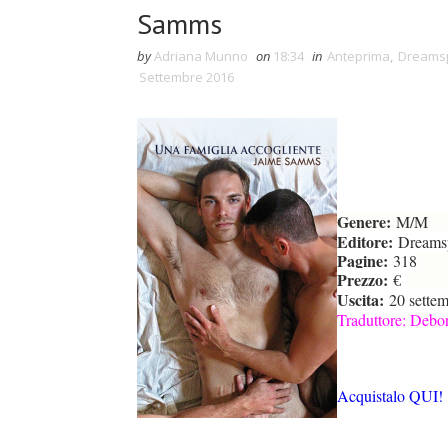
Samms
by
Adriana Munno
on
18:34
in
Anteprima
,
Dreamsp
Settembre 2016
Genere:
M/M
Editore:
Dreamsp
Pagine:
318
Prezzo:
€
Uscita:
20 sette
Traduttore: Debor
Acquistalo QUI!