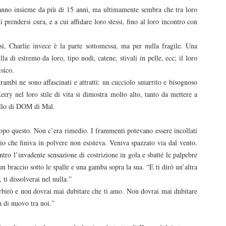
tanno insieme da più di 15 anni, ma ultimamente sembra che tra loro
dersi cura, e a cui affidare loro stessi, fino al loro incontro con
si, Charlie invece è la parte sottomessa, ma per nulla fragile. Una
a di estremo da loro, tipo nodi, catene, stivali in pelle, ecc; il loro
sico.
rambi ne sono affascinati e attratti: un cucciolo smarrito e bisognoso
erry nel loro stile di vita si dimostra molto alto, tanto da mettere a
uello di DOM di Mal.
dopo questo. Non c’era rimedio. I frammenti potevano essere incollati
’io che finiva in polvere non esisteva. Veniva spazzato via dal vento.
tro l’invadente sensazione di costrizione in gola e sbatté le palpebre
 un braccio sotto le spalle e una gamba sopra la sua. “E ti dirò un’altra
 ti dissolverai nel nulla.”
sorbirò e non dovrai mai dubitare che ti amo. Non dovrai mai dubitare
à di nuovo tra noi.”