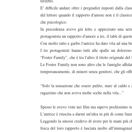
terzetto.
E' difficile andare oltre i pregiudizi imposti dalla clas
del lettore quando il rapporto d'amore non è il classico
che psicologico.
In precedenza avevo già letto e apprezzato una ser
protagonista un rapporto d'amore a tre, il tabù di quest
Con molto tatto e garbo l'autrice ha dato vita ad una be
I tre protagonisti hanno tutti alle spalle un doloroso
“Foster Family”, che è tra l'altro il titolo originale del 
Le Foster Family non sono altro che le famiglie affida
temporaneamente, di minori senza genitori, che gli off
“Solo la sensazione che essere pulito, stare al caldo e
ragazzino che non aveva molte scelte nella vita...”
Spesso le avevo viste nei film ma sapevo pochissimo su
L'autrice è riuscita a darmi un'idea in più di come fun
Leggendo la sinossi credevo di avere per le mani più che a
fisica del loro rapporto è lasciata molto all'immaginaz