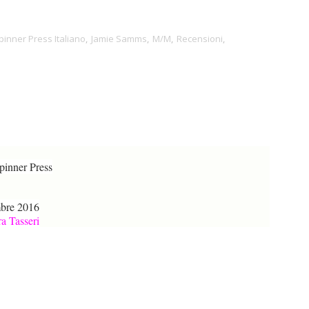
inner Press Italiano
,
Jamie Samms
,
M/M
,
Recensioni
,
inner Press
mbre 2016
a Tasseri