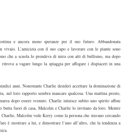
tostima e ancora meno speranze per il suo futuro. Abbandonata
un vivaio. L’amicizia con il suo capo e lavorare con le piante sono
uomo che a scuola lo prendeva di mira con atti di bullismo, ma dopo
ritrova a vagare lungo la spiaggia per affogare i dispiaceri in una
ndici anni. Nonostante Charlie desideri accettare la dominazione di
ta, nel loro rapporto sembra mancare qualcosa. Una mattina presto,
 marea dopo essere svenuto. Charlie intuisce subito uno spirito affine
o butta fuori di casa, Malcolm e Charlie lo invitano da loro. Mentre
di Charlie, Malcolm vede Kerry come la persona che stavano cercando
are è mostrare a lui, e dimostrare l’uno all’altro, che la tendenza a
mica.