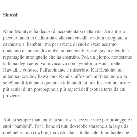
Sinossi:
Rand McIntyre ha deciso di accontentarsi nella vita. Ama il suo
piccolo ranch in California e allevare cavalli, e adora insegnare a
cavalcare ai bambini, ma per averne di suoi e avere accanto
qualcuno da amare dovrebbe ammettere di essere gay, mettendo a
repentaglio tutto quello che ha costruito. Poi, un giorno, nonostante
la fobia degli aerei, va in vacanza con i genitori a Hana, nelle
Hawaii, e conosce l’affascinante e misterioso Kai Kealoha, un
autentico cowboy hawaiano. Rand si affeziona al fratellino e alla
sorellina di Kai tanto quanto si infatua di lui, ma Kai sembra avere
più aculei di un porcospino e più segreti dell’esotica terra da cui
proviene.
Kai ha sempre mantenuto la sua riservatezza e vive per proteggere i
suoi “bambini”. Per il bene di tutti dovrebbe starsene alla larga da
quel bellissimo cowboy, ma visto che si tratta solo di un haole che