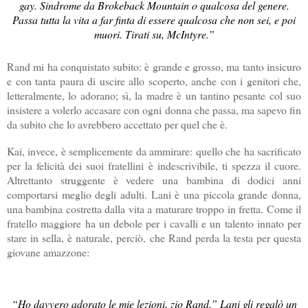
gay. Sindrome da Brokeback Mountain o qualcosa del genere.
Passa tutta la vita a far finta di essere qualcosa che non sei, e poi
muori. Tirati su, McIntyre.”
Rand mi ha conquistato subito: è grande e grosso, ma tanto insicuro
e con tanta paura di uscire allo scoperto, anche con i genitori che,
letteralmente, lo adorano; sì, la madre è un tantino pesante col suo
insistere a volerlo accasare con ogni donna che passa, ma sapevo fin
da subito che lo avrebbero accettato per quel che è.
Kai, invece, è semplicemente da ammirare: quello che ha sacrificato
per la felicità dei suoi fratellini è indescrivibile, ti spezza il cuore.
Altrettanto struggente è vedere una bambina di dodici anni
comportarsi meglio degli adulti. Lani è una piccola grande donna,
una bambina costretta dalla vita a maturare troppo in fretta. Come il
fratello maggiore ha un debole per i cavalli e un talento innato per
stare in sella, è naturale, perciò, che Rand perda la testa per questa
giovane amazzone:
“
Ho davvero adorato le mie lezioni, zio Rand.” Lani gli regalò un