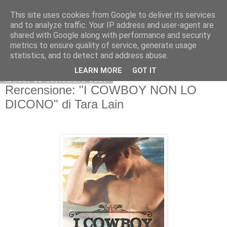
This site uses cookies from Google to deliver its services
and to analyze traffic. Your IP address and user-agent are
shared with Google along with performance and security
metrics to ensure quality of service, generate usage
statistics, and to detect and address abuse.
LEARN MORE
GOT IT
lunedì 18 settembre 2017
Rercensione: "I COWBOY NON LO
DICONO" di Tara Lain