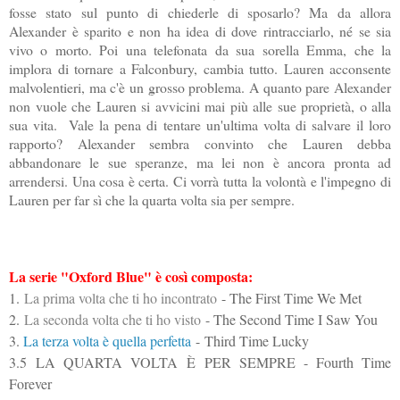
fosse stato sul punto di chiederle di sposarlo? Ma da allora
Alexander è sparito e non ha idea di dove rintracciarlo, né se sia
vivo o morto. Poi una telefonata da sua sorella Emma, che la
implora di tornare a Falconbury, cambia tutto. Lauren acconsente
malvolentieri, ma c'è un grosso problema. A quanto pare Alexander
non vuole che Lauren si avvicini mai più alle sue proprietà, o alla
sua vita. Vale la pena di tentare un'ultima volta di salvare il loro
rapporto? Alexander sembra convinto che Lauren debba
abbandonare le sue speranze, ma lei non è ancora pronta ad
arrendersi. Una cosa è certa. Ci vorrà tutta la volontà e l'impegno di
Lauren per far sì che la quarta volta sia per sempre.
La serie "Oxford Blue" è così composta:
1.
La prima volta che ti ho incontrato
- The First Time We Met
2.
La seconda volta che ti ho visto
- The Second Time I Saw You
3.
La terza volta è quella perfetta
-
Third Time Lucky
3.5
LA QUARTA VOLTA
È PER SEMPRE - Fourth Time
Forever