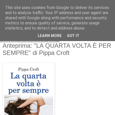
This site uses cookies from Google to deliver its services
and to analyze traffic. Your IP address and user-agent are
shared with Google along with performance and security
metrics to ensure quality of service, generate usage
statistics, and to detect and address abuse.
LEARN MORE
GOT IT
venerdì 15 settembre 2017
Anteprima: "LA QUARTA VOLTA È PER
SEMPRE" di Pippa Croft