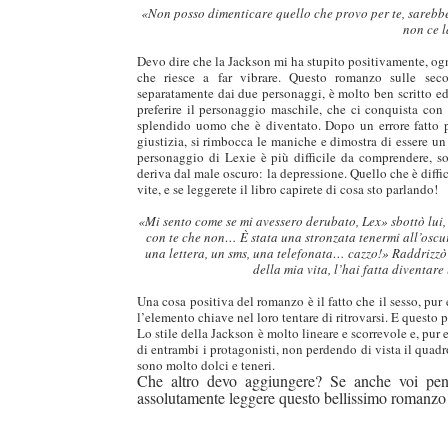
«
Non posso dimenticare quello che provo per te, sarebbe 
non ce l
Devo dire che la Jackson mi ha stupito positivamente, ogn
che riesce a far vibrare. Questo romanzo sulle sec
separatamente dai due personaggi, è molto ben scritto ed è
preferire il personaggio maschile, che ci conquista co
splendido uomo che è diventato. Dopo un errore fatto p
giustizia, si rimbocca le maniche e dimostra di essere u
personaggio di Lexie è più difficile da comprendere, so
deriva dal male oscuro: la depressione. Quello che è diffi
vite, e se leggerete il libro capirete di cosa sto parlando!
«Mi sento come se mi avessero derubato, Lex» sbottò lui,
con te che non… È stata una stronzata tenermi all’oscur
una lettera, un sms, una telefonata… cazzo!» Raddrizzò 
della mia vita, l’hai fatta diventar
Una cosa positiva del romanzo è il fatto che il sesso, pur
l’elemento chiave nel loro tentare di ritrovarsi. E questo 
Lo stile della Jackson è molto lineare e scorrevole e, pur e
di entrambi i protagonisti, non perdendo di vista il quadr
sono molto dolci e teneri.
Che altro devo aggiungere? Se anche voi pen
assolutamente leggere questo bellissimo romanzo 