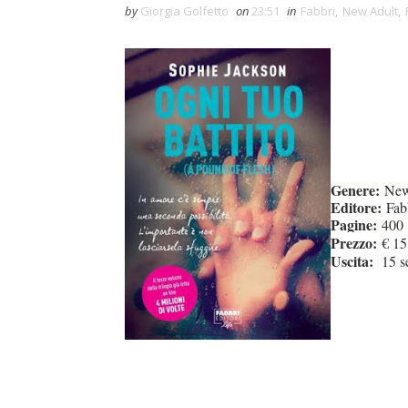
by
Giorgia Golfetto
on
23:51
in
Fabbri
,
New Adult
,
Genere:
New
Editore:
Fabb
Pagine:
400
Prezzo:
€ 15,
Uscita:
15 se