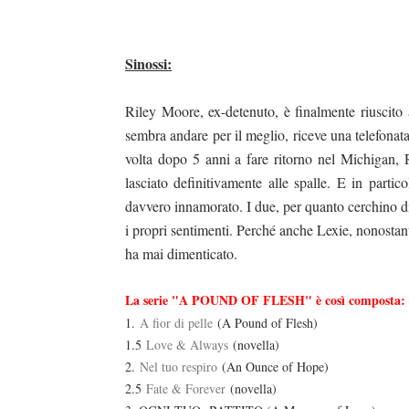
Sinossi:
Riley Moore, ex-detenuto, è finalmente riuscit
sembra andare per il meglio, riceve una telefonata
volta dopo 5 anni a fare ritorno nel Michigan, R
lasciato definitivamente alle spalle. E in partic
davvero innamorato. I due, per quanto cerchino di 
i propri sentimenti. Perché anche Lexie, nonostant
ha mai dimenticato.
La serie "A POUND OF FLESH" è così composta:
1.
A fior di pelle
(A Pound of Flesh)
1.5
Love & Always
(novella)
2.
Nel tuo respiro
(An Ounce of Hope)
2.5
Fate & Forever
(novella)