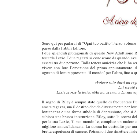
Sono qui per parlarvi di “Ogni tuo battito”, terzo volume 
paese dalla Fabbri Editore.
I due splendidi protagonisti di questo New Adult sono Ri
testarda Lexie. I due ragazzi si conoscono da quando av
esserci tra due persone. Dalla tenera amicizia che li ha s
vivere con loro l’emozione del primo appuntamento, del
ognuno di loro rappresenta ‘il mondo’ per l’altro, fino a q
«
Volevo solo darti un reg
Lui scrutò 
Lexie scosse la testa.
«
Ma no, scemo.
»
La sua es
Il sogno di Riley è sempre stato quello di frequentare l’u
amata ragazza, ma il destino decide diversamente per loro 
duso/#sthash.Y3EQJmde.dpuf
duso/#sthash.Y3EQJmde.dpuf
duso/#sthash.Y3EQJmde.dpuf
duso/#sthash.Y3EQJmde.dpuf
duso/#sthash.Y3EQJmde.dpuf
lontananza e una forma subdola di depressione, che si è i
subisca una brusca interruzione. Riley, sotto la scorza 
per la sua Lexie, ‘il suo mondo’ e, complice un malore ch
migliore amica/fidanzata. La donna ha custodito per an
brutta esperienza di carcere. Potranno i due rimettere insie