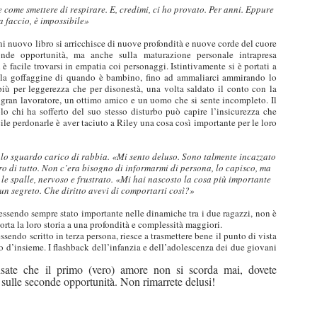
come smettere di respirare. E, credimi, ci ho provato. Per anni. Eppure
a faccio, è impossibile
»
i nuovo libro si arricchisce di nuove profondità e nuove corde del cuore
onde opportunità, ma anche sulla maturazione personale intrapresa
 facile trovarsi in empatia coi personaggi. Istintivamente si è portati a
n la goffaggine di quando è bambino, fino ad ammaliarci ammirando lo
iù per leggerezza che per disonestà, una volta saldato il conto con la
n gran lavoratore, un ottimo amico e un uomo che si sente incompleto. Il
lo chi ha sofferto del suo stesso disturbo può capire l’insicurezza che
cile perdonarle è aver taciuto a Riley una cosa così importante per le loro
 lo sguardo carico di rabbia. «Mi sento deluso. Sono talmente incazzato
o di tutto. Non c’era bisogno di informarmi di persona, lo capisco, ma
le spalle, nervoso e frustrato. «Mi hai nascosto la cosa più importante
e un segreto. Che diritto avevi di comportarti così?»
 essendo sempre stato importante nelle dinamiche tra i due ragazzi, non è
porta la loro storia a una profondità e complessità maggiori.
ssendo scritto in terza persona, riesce a trasmettere bene il punto di vista
o d’insieme. I flashback dell’infanzia e dell’adolescenza dei due giovani
sate che il primo (vero) amore non si scorda mai, dovete
sulle seconde opportunità. Non rimarrete delusi!