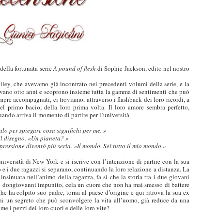
della fortunata serie
A pound of flesh
di Sophie Jackson, edito nel nostro
ley, che avevamo già incontrato nei precedenti volumi della serie, e la
evano otto anni e scoprono insieme tutta la gamma di sentimenti che può
empre accompagnati, ci troviamo, attraverso i flashback dei loro ricordi, a
 primo bacio, della loro prima volta. Il loro amore sembra perfetto,
uando arriva il momento di partire per l’università.
alo per spiegare cosa significhi per me.
»
il disegno.
«
Un pianeta?
»
pressione diventò più seria.
«
Il mondo. Sei tutto il mio mondo.
»
niversità di New York e si iscrive con l’intenzione di partire con la sua
e i due ragazzi si separano, continuando la loro relazione a distanza. La
nsinuata nell’animo della ragazza, fa sì che la storia tra i due giovani
del dongiovanni impunito, cela un cuore che non ha mai smesso di battere
e ha colpito suo padre, torna al paese d’origine e qui ritrova la sua ex
ni un segreto che può sconvolgere la vita all’uomo, già reduce da una
me i pezzi dei loro cuori e delle loro vite?