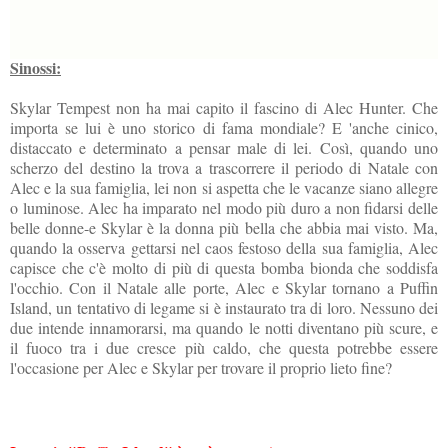
Sinossi:
Skylar Tempest non ha mai capito il fascino di Alec Hunter. Che
importa se lui è uno storico di fama mondiale? E 'anche cinico,
distaccato e determinato a pensar male di lei. Così, quando uno
scherzo del destino la trova a trascorrere il periodo di Natale con
Alec e la sua famiglia, lei non si aspetta che le vacanze siano allegre
o luminose. Alec ha imparato nel modo più duro a non fidarsi delle
belle donne-e Skylar è la donna più bella che abbia mai visto. Ma,
quando la osserva gettarsi nel caos festoso della sua famiglia, Alec
capisce che c'è molto di più di questa bomba bionda che soddisfa
l'occhio. Con il Natale alle porte, Alec e Skylar tornano a Puffin
Island, un tentativo di legame si è instaurato tra di loro. Nessuno dei
due intende innamorarsi, ma quando le notti diventano più scure, e
il fuoco tra i due cresce più caldo, che questa potrebbe essere
l'occasione per Alec e Skylar per trovare il proprio lieto fine?