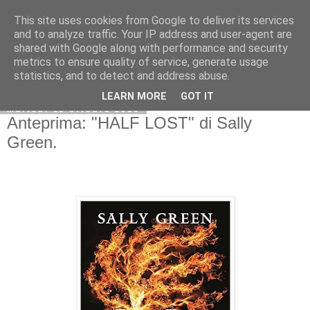
This site uses cookies from Google to deliver its services
and to analyze traffic. Your IP address and user-agent are
shared with Google along with performance and security
metrics to ensure quality of service, generate usage
statistics, and to detect and address abuse.
LEARN MORE
GOT IT
martedì 11 ottobre 2016
Anteprima: "HALF LOST" di Sally
Green.