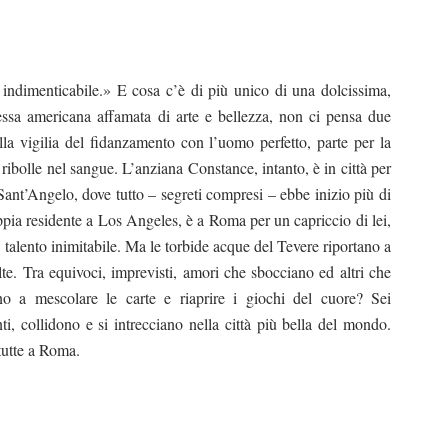
 indimenticabile.» E cosa c’è di più unico di una dolcissima,
ssa americana affamata di arte e bellezza, non ci pensa due
alla vigilia del fidanzamento con l’uomo perfetto, parte per
la
 ribolle nel sangue. L’anziana Constance, intanto, è in città per
Sant’Angelo, dove tutto – segreti compresi – ebbe inizio più di
ppia residente a Los Angeles, è a Roma per un capriccio di lei,
al talento inimitabile. Ma le torbide acque del Tevere riportano a
lte. Tra equivoci, imprevisti, amori che sbocciano ed altri che
ino a mescolare le carte e riaprire i giochi del cuore? Sei
ti, collidono e si intrecciano nella città più bella del mondo.
tutte a Roma.