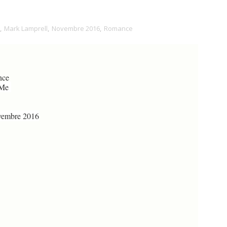
,
Mark Lamprell
,
Novembre 2016
,
Romance
ce
Me
embre 2016