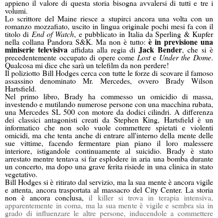
appieno il valore di questa storia bisogna avvalersi di tutti e tre i
volumi.
Lo scrittore del Maine riesce a stupirci ancora una volta con un
romanzo mozzafiato, uscito in lingua originale pochi mesi fa con il
titolo di
End of Watch
, e pubblicato in Italia da Sperling & Kupfer
è in previsione una
nella collana Pandora S&K. Ma non è tutto:
miniserie televisiva
Jack Bender
affidata alla regia di
, che si è
precedentemente occupato di opere come
Lost
e
Under the Dome
.
Qualcosa mi dice che sarà un telefilm da non perdere!
Il poliziotto Bill Hodges cerca con tutte le forze di scovare il famoso
assassino denominato Mr. Mercedes, ovvero Brady Wilson
Hartsfield.
Nel primo libro, Brady ha commesso un omicidio di massa,
investendo e mutilando numerose persone con una macchina rubata,
una Mercedes SL 500 con motore da dodici cilindri. A differenza
dei classici antagonisti creati da Stephen King, Hartsfield è un
informatico che non solo vuole commettere spietati e violenti
omicidi, ma che tenta anche di entrare all'interno della mente delle
sue vittime, facendo fermentare pian piano il loro malessere
interiore, istigandole continuamente al suicidio. Brady è stato
arrestato mentre tentava si far esplodere in aria una bomba durante
un concerto, ma dopo una grave ferita risiede in una clinica in stato
vegetativo.
Bill Hodges si è ritirato dal servizio, ma la sua mente è ancora vigile
e attenta, ancora trasportata al massacro del City Center. La storia
non è ancora conclusa,
il killer si trova in terapia intensiva,
apparentemente in coma, ma la sua mente è vigile e sembra sia in
grado di influenzare le altre persone, inducendole a commettere