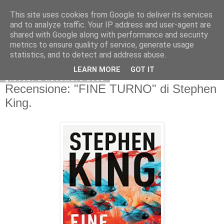
This site uses cookies from Google to deliver its services
and to analyze traffic. Your IP address and user-agent are
shared with Google along with performance and security
metrics to ensure quality of service, generate usage
statistics, and to detect and address abuse.
LEARN MORE
GOT IT
giovedì 3 novembre 2016
Recensione: "FINE TURNO" di Stephen
King.