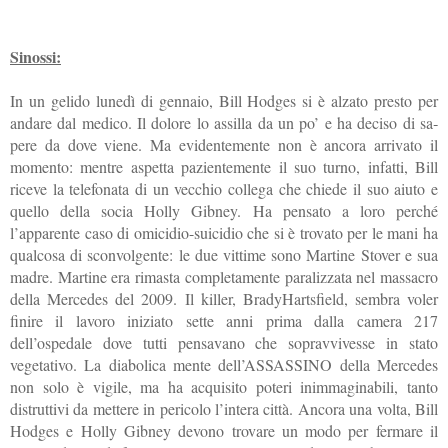
Sinossi:
In un gelido lunedì di gennaio, Bill Hodges si è alzato presto per
andare dal medico. Il dolore lo assilla da un po’ e ha deciso di sa­
pere da dove viene. Ma evidentemente non è ancora arrivato il
momento: mentre aspetta pazientemente il suo turno, infatti, Bill
riceve la telefonata di un vecchio collega che chiede il suo aiuto e
quello della socia Holly Gibney. Ha pensato a loro perché
l’apparente caso di omicidio-suicidio che si è trovato per le mani ha
qualcosa di sconvolgente: le due vittime sono Martine Stover e sua
madre. Martine era rimasta completamente paralizzata nel massacro
della Mercedes del 2009. Il killer, BradyHartsfield, sembra voler
finire il la­voro iniziato sette anni prima dalla camera 217
dell’ospedale dove tutti pensavano che sopravvivesse in stato
vegetativo. La diabolica mente dell’ASSASSINO della Mercedes
non solo è vigile, ma ha acquisito poteri inimmaginabili, tanto
distruttivi da mettere in pericolo l’intera città. Ancora una volta, Bill
Hodges e Holly Gibney devono trovare un modo per fermare il