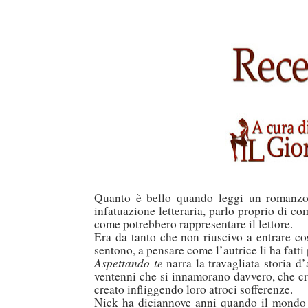
duso/#sthash.Y3EQJmde.dpuf
duso/#sthash.Y3EQJmde.dpuf
duso/#sthash.Y3EQJmde.dpuf
duso/#sthash.Y3EQJmde.dpuf
duso/#sthash.Y3EQJmde.dpuf
Quanto è bello quando leggi un romanzo
infatuazione letteraria, parlo proprio di co
come potrebbero rappresentare il lettore.
Era da tanto che non riuscivo a entrare cos
sentono, a pensare come l’autrice li ha fatti
Aspettando te
narra la travagliata storia 
ventenni che si innamorano davvero, che cr
creato infliggendo loro atroci sofferenze.
Nick ha diciannove anni quando il mondo a