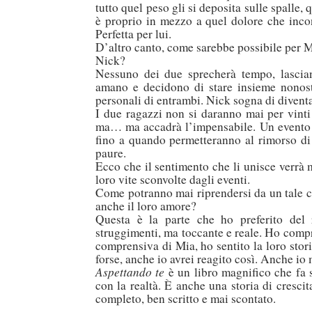
tutto quel peso gli si deposita sulle spalle
è proprio in mezzo a quel dolore che incon
Perfetta per lui.
D’altro canto, come sarebbe possibile per 
Nick?
Nessuno dei due sprecherà tempo, lasciand
amano e decidono di stare insieme nonosta
personali di entrambi. Nick sogna di divent
I due ragazzi non si daranno mai per vinti 
ma… ma accadrà l’impensabile. Un evento l
fino a quando permetteranno al rimorso di 
paure.
Ecco che il sentimento che li unisce verrà m
loro vite sconvolte dagli eventi.
Come potranno mai riprendersi da un tale 
anche il loro amore?
Questa è la parte che ho preferito del 
struggimenti, ma toccante e reale. Ho comp
comprensiva di Mia, ho sentito la loro stor
forse, anche io avrei reagito così. Anche io 
Aspettando te
è un libro magnifico che fa 
con la realtà. È anche una storia di cresc
completo, ben scritto e mai scontato.