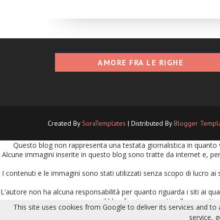
AMORE FRA LE RIGHE
Created By
SoraTemplates
| Distributed By
Blogger Templ
Questo blog non rappresenta una testata giornalistica in quanto v
Alcune immagini inserite in questo blog sono tratte da internet e, per
I contenuti e le immagini sono stati utilizzati senza scopo di lucro ai 
L'autore non ha alcuna responsabilità per quanto riguarda i siti ai quali
il blog fornisca questi collegamenti no
This site uses cookies from Google to deliver its services and to
L'autore del sito non ha alcuna responsabilità per le segnalazioni ri
service, 