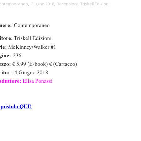
ontemporaneo
,
Giugno 2018
,
Recensioni
,
Triskell Edizioni
nere:
Contemporaneo
itore:
Triskell Edizioni
rie:
McKinney/Walker #1
gine:
236
ezzo:
€ 5,99 (E-book) € (Cartaceo)
cita:
14 Giugno 2018
aduttore:
Elisa Ponassi
quistalo QUI!