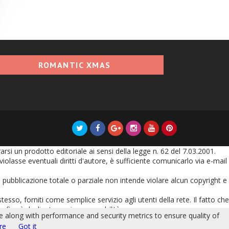
ROMANTIC XMAS
i un prodotto editoriale ai sensi della legge n. 62 del 7.03.2001.
olasse eventuali diritti d'autore, è sufficiente comunicarlo via e-mail
oro pubblicazione totale o parziale non intende violare alcun copyright e
tesso, forniti come semplice servizio agli utenti della rete. Il fatto che
grafica è declinata ogni responsabilità.
le along with performance and security metrics to ensure quality of
nserito vincola l'autore dello stesso ad ogni eventuale responsabilità
re
Got it