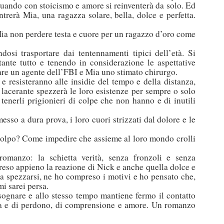
, quando con stoicismo e amore si reinventerà da solo. Ed
trerà Mia, una ragazza solare, bella, dolce e perfetta.
Mia non perdere testa e cuore per un ragazzo d’oro come
osi trasportare dai tentennamenti tipici dell’età. Si
nte tutto e tenendo in considerazione le aspettative
are un agente dell’FBI e Mia uno stimato chirurgo.
e resisteranno alle insidie del tempo e della distanza,
acerante spezzerà le loro esistenze per sempre o solo
tenerli prigionieri di colpe che non hanno e di inutili
esso a dura prova, i loro cuori strizzati dal dolore e le
colpo? Come impedire che assieme al loro mondo crolli
romanzo: la schietta verità, senza fronzoli e senza
reso appieno la reazione di Nick e anche quella dolce e
ia spezzarsi, ne ho compreso i motivi e ho pensato che,
mi sarei persa.
sognare e allo stesso tempo mantiene fermo il contatto
ita e di perdono, di comprensione e amore. Un romanzo