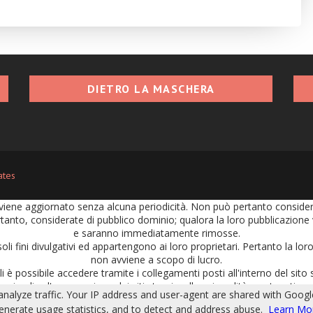
DIETRO LA MASCHERA
ates
iene aggiornato senza alcuna periodicità. Non può pertanto considerars
tanto, considerate di pubblico dominio; qualora la loro pubblicazione vi
e saranno immediatamente rimosse.
soli fini divulgativi ed appartengono ai loro proprietari. Pertanto la l
non avviene a scopo di lucro.
 è possibile accedere tramite i collegamenti posti all'interno del sito s
n implica l'approvazione dei siti stessi, sulla cui qualità, contenuti e 
 analyze traffic. Your IP address and user-agent are shared with Goog
portate nei commenti e per i loro contenuti. Ciascun commento o post i
generate usage statistics, and to detect and address abuse.
Learn Mo
civile e penale.