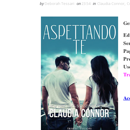
by
Deborah Tessari
on
23:54
in
Claudia Connor
,
C
Ge
Ed
Se
Pa
Pr
Us
Tr
Ac