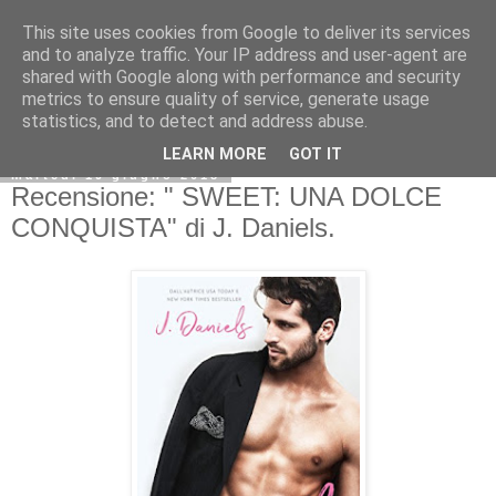
This site uses cookies from Google to deliver its services
and to analyze traffic. Your IP address and user-agent are
shared with Google along with performance and security
metrics to ensure quality of service, generate usage
statistics, and to detect and address abuse.
LEARN MORE
GOT IT
martedì 19 giugno 2018
Recensione: " SWEET: UNA DOLCE
CONQUISTA" di J. Daniels.