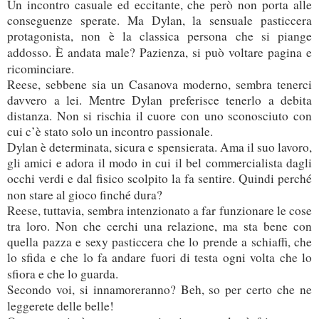
Un incontro casuale ed eccitante, che però non porta alle
conseguenze sperate. Ma Dylan, la sensuale pasticcera
protagonista, non è la classica persona che si piange
addosso.
È andata male? Pazienza, si può voltare pagina e
ricominciare.
Reese, sebbene sia un Casanova moderno, sembra tenerci
davvero a lei. Mentre Dylan preferisce tenerlo a debita
distanza. Non si rischia il cuore con uno sconosciuto con
cui c’è stato solo un incontro passionale.
Dylan è determinata, sicura e spensierata. Ama il suo lavoro,
gli amici e adora il modo in cui il bel commercialista dagli
occhi verdi e dal fisico scolpito la fa sentire. Quindi perché
non stare al gioco finché dura?
Reese, tuttavia, sembra intenzionato a far funzionare le cose
tra loro. Non che cerchi una relazione, ma sta bene con
quella pazza e sexy pasticcera che lo prende a schiaffi, che
lo sfida e che lo fa andare fuori di testa ogni volta che lo
sfiora e che lo guarda.
Secondo voi, si innamoreranno? Beh, so per certo che ne
leggerete delle belle!