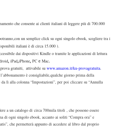
amento che consente ai clienti italiani di leggere più di 700.000
potranno,con un semplice click su ogni singolo ebook, scegliere tra i
disponibili italiani è di circa 15.000 ).
cessibile dai dispositivi Kindle o tramite le applicazioni di lettura
droid
,
iPad
,
iPhone
,
PC
e
Mac
.
 prova gratuiti,
attivabile su
www.amazon.it/ku-provagratuita
.
 l’abbonamento è consigliabile,
qualche giorno prima della
e da lì alla colonna “Impostazioni”, per poi
cliccare su “Annulla
ere a un catalogo di
circa 700mila titoli
, che possono essere
ina di ogni singolo ebook, accanto ai soliti “Compra ora” e
atis
”, che permetterà appunto di accedere al libro dal proprio