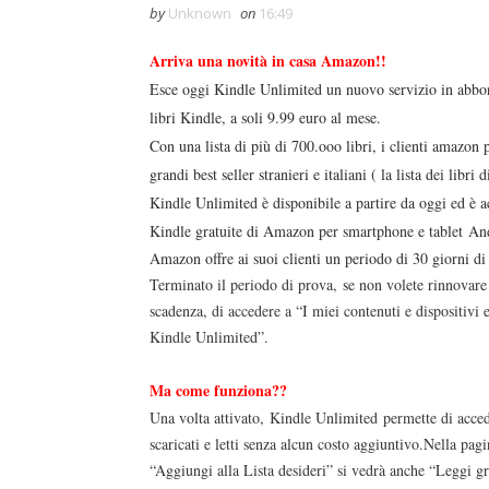
by
Unknown
on
16:49
Arriva una novità in casa Amazon!!
Esce oggi Kindle Unlimited
un nuovo servizio in abbon
libri Kindle, a soli 9.99 euro al mese.
Con una lista di più di 700.ooo libri, i clienti amazon 
grandi best seller stranieri e italiani ( la lista dei libri 
Kindle Unlimited è disponibile a partire da oggi ed è ac
Kindle gratuite di Amazon per smartphone e tablet
An
Amazon offre ai suoi clienti un periodo di 30 giorni di
Terminato il periodo di prova,
se non volete rinnovare
scadenza, di accedere a “I miei contenuti e dispositivi 
Kindle Unlimited”
.
duso/#sthash.Y3EQJmde.dpuf
duso/#sthash.Y3EQJmde.dpuf
duso/#sthash.Y3EQJmde.dpuf
duso/#sthash.Y3EQJmde.dpuf
duso/#sthash.Y3EQJmde.dpuf
Ma come funziona??
Una volta attivato,
Kindle Unlimited
permette di acced
scaricati e letti senza alcun costo aggiuntivo.Nella pag
“Aggiungi alla Lista desideri” si vedrà anche “
Leggi gr