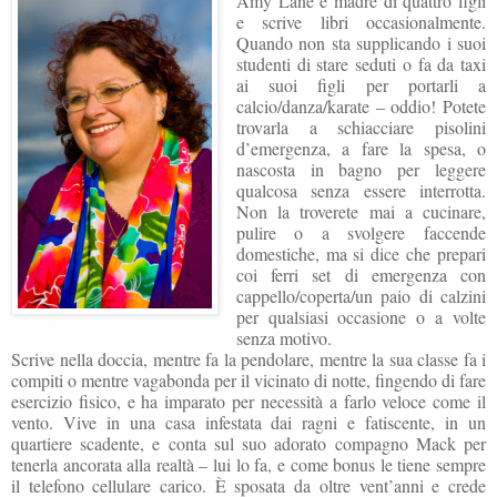
Amy Lane è madre di quattro figli
e scrive libri occasionalmente.
Quando non sta supplicando i suoi
studenti di stare seduti o fa da taxi
ai suoi figli per portarli a
calcio/danza/karate – oddio! Potete
trovarla a schiacciare pisolini
d’emergenza, a fare la spesa, o
nascosta in bagno per leggere
qualcosa senza essere interrotta.
Non la troverete mai a cucinare,
pulire o a svolgere faccende
domestiche, ma si dice che prepari
coi ferri set di emergenza con
cappello/coperta/un paio di calzini
per qualsiasi occasione o a volte
senza motivo.
Scrive nella doccia, mentre fa la pendolare, mentre la sua classe fa i
compiti o mentre vagabonda per il vicinato di notte, fingendo di fare
esercizio fisico, e ha imparato per necessità a farlo veloce come il
vento. Vive in una casa infestata dai ragni e fatiscente, in un
quartiere scadente, e conta sul suo adorato compagno Mack per
tenerla ancorata alla realtà – lui lo fa, e come bonus le tiene sempre
il telefono cellulare carico. È sposata da oltre vent’anni e crede