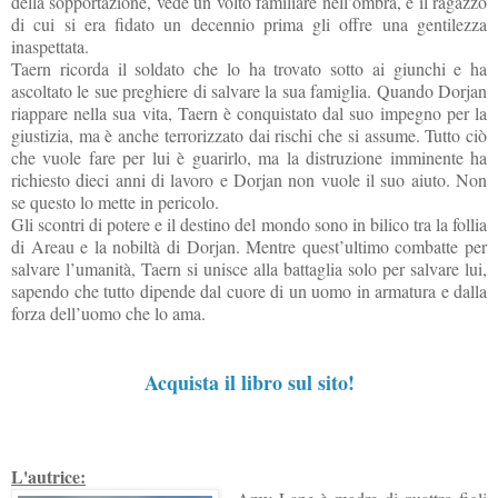
della sopportazione, vede un volto familiare nell’ombra, e il ragazzo
di cui si era fidato un decennio prima gli offre una gentilezza
inaspettata.
Taern ricorda il soldato che lo ha trovato sotto ai giunchi e ha
ascoltato le sue preghiere di salvare la sua famiglia. Quando Dorjan
riappare nella sua vita, Taern è conquistato dal suo impegno per la
giustizia, ma è anche terrorizzato dai rischi che si assume. Tutto ciò
che vuole fare per lui è guarirlo, ma la distruzione imminente ha
richiesto dieci anni di lavoro e Dorjan non vuole il suo aiuto. Non
se questo lo mette in pericolo.
Gli scontri di potere e il destino del mondo sono in bilico tra la follia
di Areau e la nobiltà di Dorjan. Mentre quest’ultimo combatte per
salvare l’umanità, Taern si unisce alla battaglia solo per salvare lui,
sapendo che tutto dipende dal cuore di un uomo in armatura e dalla
forza dell’uomo che lo ama.
Acquista il libro sul sito!
L'autrice: