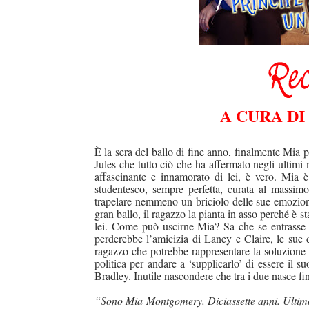
A CURA DI
È la sera del ballo di fine anno, finalmente Mia p
Jules che tutto ciò che ha affermato negli ultimi 
affascinante e innamorato di lei, è vero. Mia 
studentesco, sempre perfetta, curata al massim
trapelare nemmeno un briciolo delle sue emozion
gran ballo, il ragazzo la pianta in asso perché è 
lei. Come pu
ò
uscirne Mia? Sa che se entrasse d
perderebbe l’amicizia di Laney e Claire, le sue
ragazzo che potrebbe rappresentare la soluzione a
politica per andare a ‘supplicarlo’ di essere il s
Bradley. Inutile nascondere che tra i due nasce fi
“Sono Mia Montgomery. Diciassette anni. Ultim