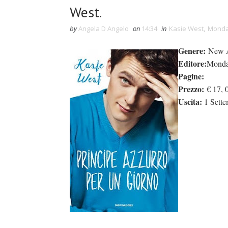
West.
by
Angela D Angelo
on
14:34
in
Kasie West
,
Monda
Genere:
New A
Editore:
Mo
nd
Pagine:
Prezzo:
€
17, 
Uscita:
1 Sette