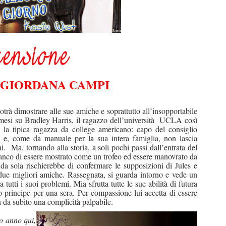
 GIORDANA CAMPI
otrà dimostrare alle sue amiche e soprattutto all’insopportabile
mesi su Bradley Harris, il ragazzo dell’università
UCLA così
è la tipica ragazza da college americano: capo del consiglio
o e, come da manuale per la sua intera famiglia, non lascia
i.
Ma, tornando alla storia, a soli pochi passi dall’entrata del
stanco di essere mostrato come un trofeo ed essere manovrato da
a sola rischierebbe di confermare le supposizioni di Jules e
 due migliori amiche. Rassegnata, si guarda intorno e vede un
 tutti i suoi problemi.
Mia sfrutta tutte le sue abilità di futura
uo principe per una sera. Per compassione lui accetta di essere
n da subito una complicità palpabile.
o anno qui,