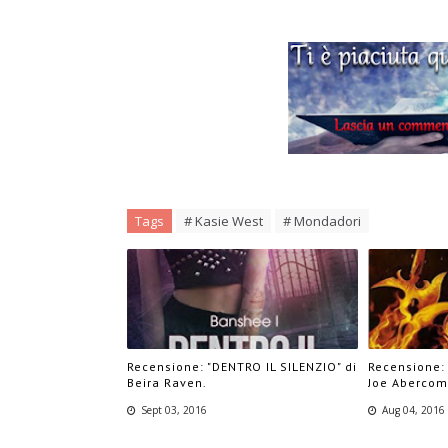
Tags
# Kasie West
# Mondadori
Recensione: "DENTRO IL SILENZIO" di
Recensione:
Beira Raven.
Joe Abercom
Sept 03, 2016
Aug 04, 2016