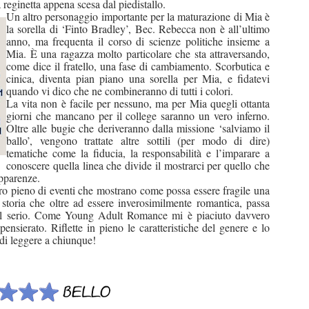
reginetta appena scesa dal piedistallo.
Un altro personaggio importante per la maturazione di Mia è
la sorella di ‘Finto Bradley’, Bec. Rebecca non è all’ultimo
anno, ma frequenta il corso di scienze politiche insieme a
Mia. È una ragazza molto particolare che sta attraversando,
come dice il fratello, una fase di cambiamento. Scorbutica e
cinica, diventa pian piano una sorella per Mia, e fidatevi
quando vi dico che ne combineranno di tutti i colori.
La vita non è facile per nessuno, ma per Mia quegli ottanta
giorni che mancano per il college saranno un vero inferno.
Oltre alle bugie che deriveranno dalla missione ‘salviamo il
ballo’, vengono trattate altre sottili (per modo di dire)
tematiche come la fiducia, la responsabilità e l’imparare a
conoscere quella linea che divide il mostrarci per quello che
apparenze.
ro pieno di eventi che mostrano come possa essere fragile una
a storia che oltre ad essere inverosimilmente romantica, passa
 sul serio. Come Young Adult Romance mi è piaciuto davvero
ensierato. Riflette in pieno le caratteristiche del genere e lo
di leggere a chiunque!