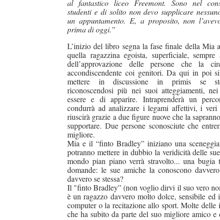
al fantastico liceo Freemont. Sono nel cons
studenti e di solito non devo supplicare nessun
un appuntamento. E, a proposito, non l’avev
duso/#sthash.Y3EQJmde.dpuf
duso/#sthash.Y3EQJmde.dpuf
duso/#sthash.Y3EQJmde.dpuf
duso/#sthash.Y3EQJmde.dpuf
duso/#sthash.Y3EQJmde.dpuf
prima di oggi.”
L’inizio del libro segna la fase finale della Mia 
quella ragazzina egoista, superficiale, sempre a
dell’approvazione delle persone che la ci
accondiscendente coi genitori. Da qui in poi si 
mettere in discussione in primis se st
riconoscendosi più nei suoi atteggiamenti, ne
essere e di apparire. Intraprenderà un perc
condurrà ad analizzare i legami affettivi, i veri 
riuscirà grazie a due figure nuove che la saprann
supportare. Due persone sconosciute che entre
migliore.
Mia e il “finto Bradley” iniziano una sceneggia
potranno mettere in dubbio la veridicità delle su
mondo pian piano verrà stravolto... una bugia tir
domande: le sue amiche la conoscono davvero? 
davvero se stessa?
Il "finto Bradley” (non voglio dirvi il suo vero 
è un ragazzo davvero molto dolce, sensibile ed i
computer o la recitazione allo sport. Molte delle
che ha subito da parte del suo migliore amico e 