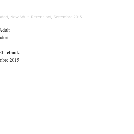
dori
,
New Adult
,
Recensioni
,
Settembre 2015
dult
adori
ebook
00 -
:
mbre 2015