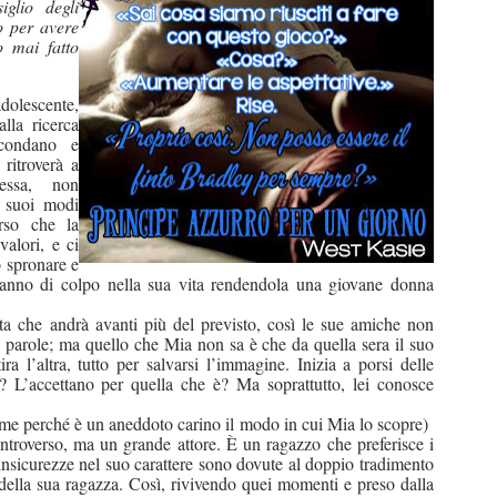
iglio degli
o per avere
o mai fatto
adolescente,
lla ricerca
rcondano e
ritroverà a
essa, non
i suoi modi
orso che la
valori, e ci
o spronare e
ranno di colpo nella sua vita rendendola una giovane donna
ta che andrà avanti più del previsto, così le sue amiche non
e parole; ma quello che Mia non sa è che da quella sera il suo
a l’altra, tutto per salvarsi l’immagine. Inizia a porsi delle
L’accettano per quella che è? Ma soprattutto, lei conosce
nome perché è un aneddoto carino il modo in cui Mia lo scopre)
ntroverso, ma un grande attore. È un ragazzo che preferisce i
 insicurezze nel suo carattere sono dovute al doppio tradimento
della sua ragazza. Così, rivivendo quei momenti e preso dalla