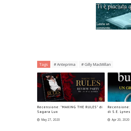
Tags
# Anteprima
# Gilly MacMillan
Recensione: "MAKING THE RULES" di
Recensione:
Sagara Lux
di S.E. Lynes
May 27, 2020
Apr 20, 2020