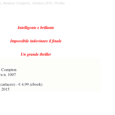
n
,
Newton Compton
,
Ottobre 2015
,
Thriller
Intelligente e brillante
Impossibile indovinare il finale
Un grande thriller
 Compton
va n. 1007
cartaceo) - € 4,99 (ebook)
e 2015