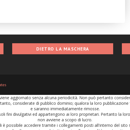
DIETRO LA MASCHERA
ates
iene aggiornato senza alcuna periodicità. Non può pertanto considerars
tanto, considerate di pubblico dominio; qualora la loro pubblicazione vi
e saranno immediatamente rimosse.
soli fini divulgativi ed appartengono ai loro proprietari. Pertanto la l
non avviene a scopo di lucro.
 è possibile accedere tramite i collegamenti posti all'interno del sito s