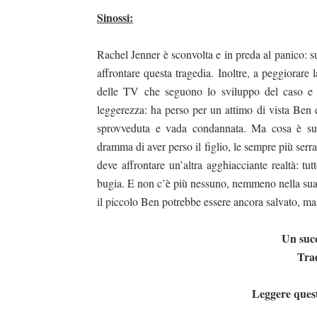
Sinossi:
Rachel Jenner è sconvolta e in preda al panico: su
affrontare questa tragedia. Inoltre, a peggiorare 
delle TV che seguono lo sviluppo del caso e 
duso/#sthash.Y3EQJmde.dpuf
duso/#sthash.Y3EQJmde.dpuf
duso/#sthash.Y3EQJmde.dpuf
duso/#sthash.Y3EQJmde.dpuf
duso/#sthash.Y3EQJmde.dpuf
leggerezza: ha perso per un attimo di vista Ben e
sprovveduta e vada condannata. Ma cosa è succ
dramma di aver perso il figlio, le sempre più serr
deve affrontare un’altra agghiacciante realtà: tut
bugia. E non c’è più nessuno, nemmeno nella sua fa
il piccolo Ben potrebbe essere ancora salvato, ma 
Un succ
Trad
Leggere quest