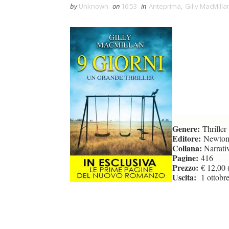
by
Unknown
on
16:53
in
Anteprima
,
Gilly MacMilla
Genere:
Thriller
Editore:
Newton
Collana:
Narrati
Pagine:
416
Prezzo:
€ 12,00 (
Uscita:
1 ottobr