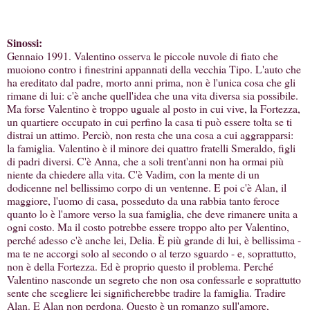
Sinossi:
Gennaio 1991. Valentino osserva le piccole nuvole di fiato che
muoiono contro i finestrini appannati della vecchia Tipo. L'auto che
ha ereditato dal padre, morto anni prima, non è l'unica cosa che gli
rimane di lui: c'è anche quell'idea che una vita diversa sia possibile.
Ma forse Valentino è troppo uguale al posto in cui vive, la Fortezza,
un quartiere occupato in cui perfino la casa ti può essere tolta se ti
distrai un attimo. Perciò, non resta che una cosa a cui aggrapparsi:
la famiglia. Valentino è il minore dei quattro fratelli Smeraldo, figli
di padri diversi. C'è Anna, che a soli trent'anni non ha ormai più
niente da chiedere alla vita. C'è Vadim, con la mente di un
dodicenne nel bellissimo corpo di un ventenne. E poi c'è Alan, il
maggiore, l'uomo di casa, posseduto da una rabbia tanto feroce
quanto lo è l'amore verso la sua famiglia, che deve rimanere unita a
ogni costo. Ma il costo potrebbe essere troppo alto per Valentino,
perché adesso c'è anche lei, Delia. È più grande di lui, è bellissima -
ma te ne accorgi solo al secondo o al terzo sguardo - e, soprattutto,
non è della Fortezza. Ed è proprio questo il problema. Perché
Valentino nasconde un segreto che non osa confessarle e soprattutto
sente che scegliere lei significherebbe tradire la famiglia. Tradire
Alan. E Alan non perdona. Questo è un romanzo sull'amore,