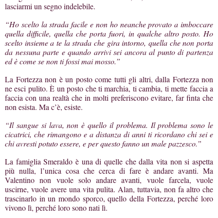
lasciarmi un segno indelebile.
“Ho scelto la strada facile e non ho neanche provato a imboccare
quella difficile, quella che porta fuori, in qualche altro posto. Ho
scelto insieme a te la strada che gira intorno, quella che non porta
da nessuna parte e quando arrivi sei ancora al punto di partenza
ed è come se non ti fossi mai mosso.”
La Fortezza non è un posto come tutti gli altri, dalla Fortezza non
ne esci pulito. È un posto che ti marchia, ti cambia, ti mette faccia a
faccia con una realtà che in molti preferiscono evitare, far finta che
non esista. Ma c’è, esiste.
“Il sangue si lava, non è quello il problema. Il problema sono le
cicatrici, che rimangono e a distanza di anni ti ricordano chi sei e
chi avresti potuto essere, e per questo fanno un male pazzesco.”
La famiglia Smeraldo è una di quelle che dalla vita non si aspetta
più nulla, l’unica cosa che cerca di fare è andare avanti. Ma
Valentino non vuole solo andare avanti, vuole farcela, vuole
uscirne, vuole avere una vita pulita. Alan, tuttavia, non fa altro che
trascinarlo in un mondo sporco, quello della Fortezza, perché loro
vivono lì, perché loro sono nati lì.