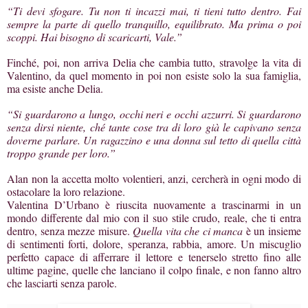
“Ti devi sfogare. Tu non ti incazzi mai, ti tieni tutto dentro. Fai
sempre la parte di quello tranquillo, equilibrato. Ma prima o poi
scoppi. Hai bisogno di scaricarti, Vale.”
Finché, poi, non arriva Delia che cambia tutto, stravolge la vita di
Valentino, da quel momento in poi non esiste solo la sua famiglia,
ma esiste anche Delia.
“Si guardarono a lungo, occhi neri e occhi azzurri. Si guardarono
senza dirsi niente, ché tante cose tra di loro già le capivano senza
doverne parlare. Un ragazzino e una donna sul tetto di quella città
troppo grande per loro.”
Alan non la accetta molto volentieri, anzi, cercherà in ogni modo di
ostacolare la loro relazione.
Valentina D’Urbano è riuscita nuovamente a trascinarmi in un
mondo differente dal mio con il suo stile crudo, reale, che ti entra
dentro, senza mezze misure.
Quella vita che ci manca
è un insieme
di sentimenti forti, dolore, speranza, rabbia, amore. Un miscuglio
perfetto capace di afferrare il lettore e tenerselo stretto fino alle
ultime pagine, quelle che lanciano il colpo finale, e non fanno altro
che lasciarti senza parole.