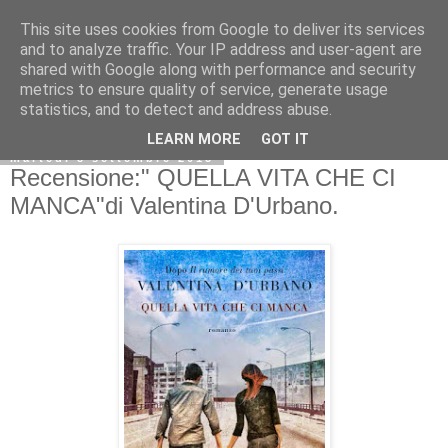
This site uses cookies from Google to deliver its services
and to analyze traffic. Your IP address and user-agent are
shared with Google along with performance and security
metrics to ensure quality of service, generate usage
statistics, and to detect and address abuse.
LEARN MORE
GOT IT
martedì 8 settembre 2015
Recensione:" QUELLA VITA CHE CI
MANCA"di Valentina D'Urbano.