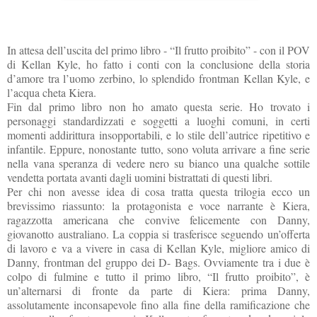
In attesa dell’uscita del primo libro - “Il frutto proibito” - con il POV
di Kellan Kyle, ho fatto i conti con la conclusione della storia
d’amore tra l’uomo zerbino, lo splendido frontman Kellan Kyle, e
l’acqua cheta Kiera.
Fin dal primo libro non ho amato questa serie. Ho trovato i
personaggi standardizzati e soggetti a luoghi comuni, in certi
momenti addirittura insopportabili, e lo stile dell’autrice ripetitivo e
infantile. Eppure, nonostante tutto, sono voluta arrivare a fine serie
nella vana speranza di vedere nero su bianco una qualche sottile
vendetta portata avanti dagli uomini bistrattati di questi libri.
Per chi non avesse idea di cosa tratta questa trilogia ecco un
brevissimo riassunto: la protagonista e voce narrante è Kiera,
ragazzotta americana che convive felicemente con Danny,
giovanotto australiano. La coppia si trasferisce seguendo un’offerta
di lavoro e va a vivere in casa di Kellan Kyle, migliore amico di
Danny, frontman del gruppo dei D- Bags. Ovviamente tra i due è
colpo di fulmine e tutto il primo libro, “Il frutto proibito”, è
un’alternarsi di fronte da parte di Kiera: prima Danny,
assolutamente inconsapevole fino alla fine della ramificazione che