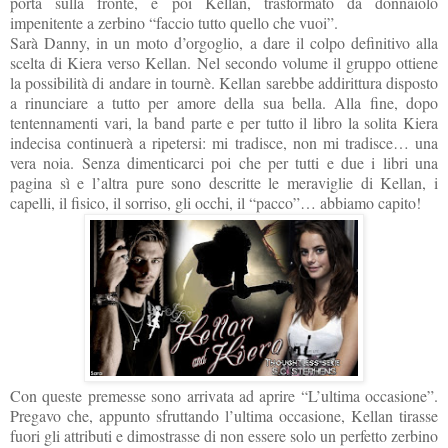
porta sulla fronte, e poi Kellan, trasformato da donnaiolo
impenitente a zerbino “faccio tutto quello che vuoi”.
Sarà Danny, in un moto d’orgoglio, a dare il colpo definitivo alla
scelta di Kiera verso Kellan. Nel secondo volume il gruppo ottiene
la possibilità di andare in tournè. Kellan sarebbe addirittura disposto
a rinunciare a tutto per amore della sua bella. Alla fine, dopo
tentennamenti vari, la band parte e per tutto il libro la solita Kiera
indecisa continuerà a ripetersi: mi tradisce, non mi tradisce… una
vera noia. Senza dimenticarci poi che per tutti e due i libri una
pagina sì e l’altra pure sono descritte le meraviglie di Kellan, i
capelli, il fisico, il sorriso, gli occhi, il “pacco”… abbiamo capito!
Con queste premesse sono arrivata ad aprire “L’ultima occasione”.
Pregavo che, appunto sfruttando l’ultima occasione, Kellan tirasse
fuori gli attributi e dimostrasse di non essere solo un perfetto zerbino