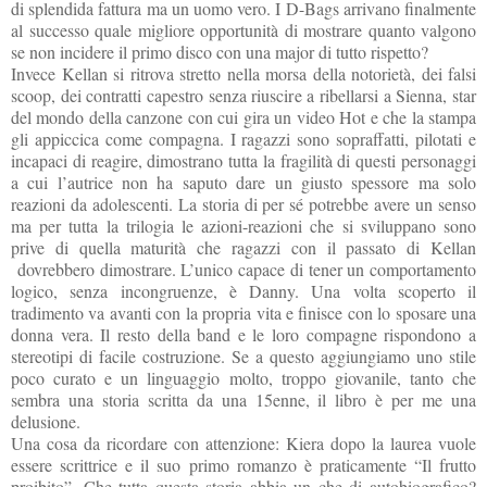
di splendida fattura ma un uomo vero. I D-Bags arrivano finalmente
al successo quale migliore opportunità di mostrare quanto valgono
se non incidere il primo disco con una major di tutto rispetto?
Invece Kellan si ritrova stretto nella morsa della notorietà, dei falsi
scoop, dei contratti capestro senza riuscire a ribellarsi a Sienna, star
del mondo della canzone con cui gira un video Hot e che la stampa
gli appiccica come compagna. I ragazzi sono sopraffatti, pilotati e
incapaci di reagire, dimostrano tutta la fragilità di questi personaggi
a cui l’autrice non ha saputo dare un giusto spessore ma solo
reazioni da adolescenti. La storia di per sé potrebbe avere un senso
ma per tutta la trilogia le azioni-reazioni che si sviluppano sono
prive di quella maturità che ragazzi con il passato di Kellan
dovrebbero dimostrare. L’unico capace di tener un comportamento
logico, senza incongruenze, è Danny. Una volta scoperto il
tradimento va avanti con la propria vita e finisce con lo sposare una
donna vera. Il resto della band e le loro compagne rispondono a
stereotipi di facile costruzione. Se a questo aggiungiamo uno stile
poco curato e un linguaggio molto, troppo giovanile, tanto che
sembra una storia scritta da una 15enne, il libro è per me una
delusione.
Una cosa da ricordare con attenzione: Kiera dopo la laurea vuole
essere scrittrice e il suo primo romanzo è praticamente “Il frutto
proibito”. Che tutta questa storia abbia un che di autobiografico?