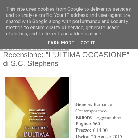
This site uses cookies from Google to deliver its services
and to analyze traffic. Your IP address and user-agent are
shared with Google along with performance and security
metrics to ensure quality of service, generate usage
statistics, and to detect and address abuse.
LEARN MORE
GOT IT
martedì 8 settembre 2015
Recensione: "L'ULTIMA OCCASIONE"
di S.C. Stephens
Genere:
Romance
Contemporaneo
Editore:
Leggereditore
Pagine:
560
Prezzo:
€ 14,00
Uscita:
20 Agosto 2015