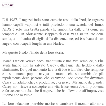
Sin
ossi:
È il 1987. I ragazzi indossano camicie rosa della Izod, le ragazze
hanno capelli vaporosi e tutti possiedono una scatola del fumo;
AIDS è solo una brutta parola che rimbomba dalle città come un
temporale. Un adolescente scappato di casa vaga su un lato della
strada, a un battito di ciglia dalla disperazione, ed è salvato da un
angelo con i capelli lunghi su una Harley.
Ma questo è solo l’inizio della loro storia.
Josiah Daniels voleva pace, tranquillità e una vita semplice, e l’ha
avuta finché non ha salvato Casey dalla fame, dal freddo e dallo
sfinimento. Da quel momento la vita di Joe è tutt’altro che semplice
e il suo nuovo pupillo naviga un mondo che sta cambiando più
rapidamente delle persone che ci vivono. Joe vuole far diventare
Casey un adulto felice e produttivo, e ci riesce. Ma anche da grande,
Casey non riesce a concepire una vita felice senza Joe. Il problema
è far accettare a Joe che il ragazzo che ha allevato è all’improvviso
l’uomo che lo vuole.
La loro relazione potrebbe morire o cambiare il mondo attorno a