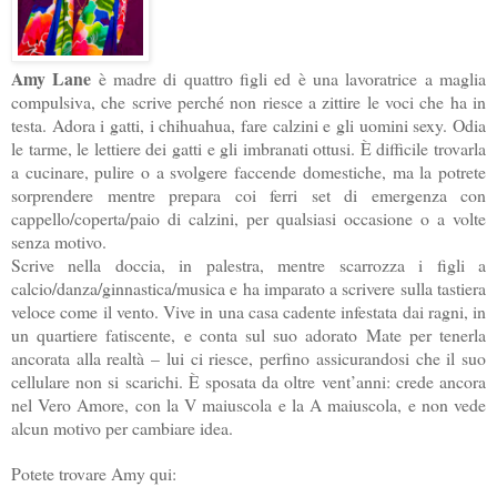
Amy Lane
è madre di quattro figli ed è una lavoratrice a maglia
compulsiva, che scrive perché non riesce a zittire le voci che ha in
testa. Adora i gatti, i chihuahua, fare calzini e gli uomini sexy. Odia
le tarme, le lettiere dei gatti e gli imbranati ottusi. È difficile trovarla
a cucinare, pulire o a svolgere faccende domestiche, ma la potrete
sorprendere mentre prepara coi ferri set di emergenza con
cappello/coperta/paio di calzini, per qualsiasi occasione o a volte
senza motivo.
Scrive nella doccia, in palestra, mentre scarrozza i figli a
calcio/danza/ginnastica/musica e ha imparato a scrivere sulla tastiera
veloce come il vento. Vive in una casa cadente infestata dai ragni, in
un quartiere fatiscente, e conta sul suo adorato Mate per tenerla
ancorata alla realtà – lui ci riesce, perfino assicurandosi che il suo
cellulare non si scarichi. È sposata da oltre vent’anni: crede ancora
nel Vero Amore, con la V maiuscola e la A maiuscola, e non vede
alcun motivo per cambiare idea.
Potete trovare Amy qui: