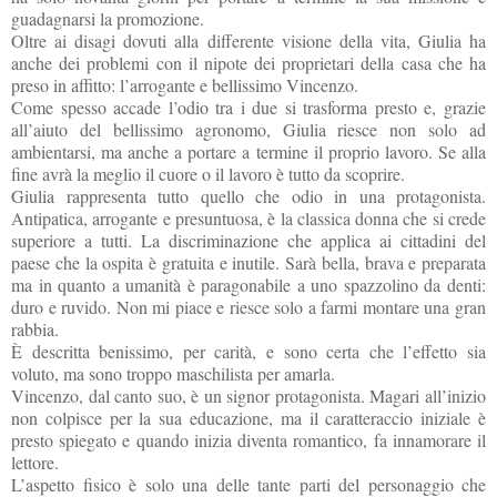
guadagnarsi la promozione.
Oltre ai disagi dovuti alla differente visione della vita, Giulia ha
anche dei problemi con il nipote dei proprietari della casa che ha
preso in affitto: l’arrogante e bellissimo Vincenzo.
Come spesso accade l’odio tra i due si trasforma presto e, grazie
all’aiuto del bellissimo agronomo, Giulia riesce non solo ad
ambientarsi, ma anche a portare a termine il proprio lavoro. Se alla
fine avrà la meglio il cuore o il lavoro è tutto da scoprire.
Giulia rappresenta tutto quello che odio in una protagonista.
Antipatica, arrogante e presuntuosa, è la classica donna che si crede
superiore a tutti. La discriminazione che applica ai cittadini del
paese che la ospita è gratuita e inutile. Sarà bella, brava e preparata
ma in quanto a umanità è paragonabile a uno spazzolino da denti:
duro e ruvido. Non mi piace e riesce solo a farmi montare una gran
rabbia.
È descritta benissimo, per carità, e sono certa che l’effetto sia
voluto, ma sono troppo maschilista per amarla.
Vincenzo, dal canto suo, è un signor protagonista. Magari all’inizio
non colpisce per la sua educazione, ma il caratteraccio iniziale è
presto spiegato e quando inizia diventa romantico, fa innamorare il
lettore.
L’aspetto fisico è solo una delle tante parti del personaggio che