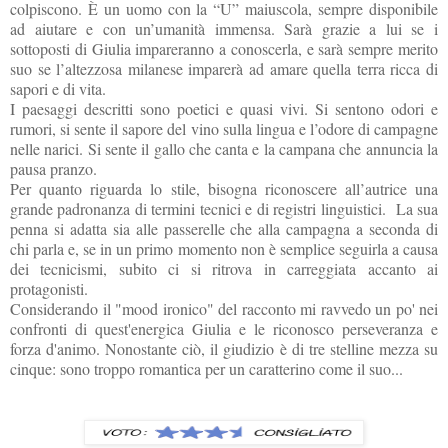
colpiscono. È un uomo con la “U” maiuscola, sempre disponibile
ad aiutare e con un’umanità immensa. Sarà grazie a lui se i
sottoposti di Giulia impareranno a conoscerla, e sarà sempre merito
suo se l’altezzosa milanese imparerà ad amare quella terra ricca di
sapori e di vita.
I paesaggi descritti sono poetici e quasi vivi. Si sentono odori e
rumori, si sente il sapore del vino sulla lingua e l’odore di campagne
nelle narici. Si sente il gallo che canta e la campana che annuncia la
pausa pranzo.
Per quanto riguarda lo stile, bisogna riconoscere all’autrice una
grande padronanza di termini tecnici e di registri linguistici.
La sua
penna si adatta sia alle passerelle che alla campagna a seconda di
chi parla e, se in un primo momento non è semplice seguirla a causa
dei tecnicismi, subito ci si ritrova in carreggiata accanto ai
protagonisti.
Considerando il "mood ironico" del racconto mi ravvedo un po' nei
confronti di quest'energica Giulia e le riconosco perseveranza e
forza d'animo. Nonostante ciò, il giudizio è di tre stelline mezza su
cinque: sono troppo romantica per un caratterino come il suo...