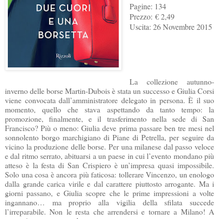
Pagine: 134
Prezzo: € 2,49
Uscita: 26 Novembre 2015
La collezione autunno-
inverno delle borse Martin-Dubois è stata un successo e Giulia Corsi
viene convocata dall’amministratore delegato in persona. È il suo
momento, quello che stava aspettando da tanto tempo: la
promozione, finalmente, e il trasferimento nella sede di San
Francisco? Più o meno: Giulia deve prima passare ben tre mesi nel
sonnolento borgo marchigiano di Piane di Petrella, per seguire da
vicino la produzione delle borse. Per una milanese dal passo veloce
e dal ritmo serrato, abituarsi a un paese in cui l’evento mondano più
atteso è la festa di San Crispiero è un’impresa quasi impossibile.
Solo una cosa è ancora più faticosa: tollerare Vincenzo, un
enologo
dalla grande carica virile e dal carattere piuttosto arrogante. Ma i
giorni passano, e Giulia scopre che le prime impressioni a volte
ingannano… ma proprio alla vigilia della sfilata succede
l’irreparabile. Non le resta che arrendersi e tornare a Milano! A