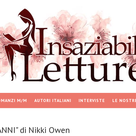
OMANZI M/M
AUTORI ITALIANI
INTERVISTE
LE NOSTR
ANNI" di Nikki Owen