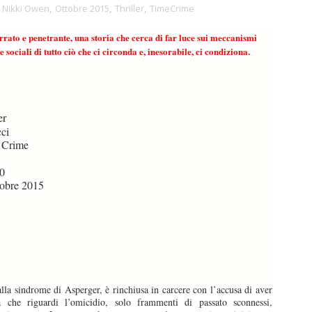
,
Nikki Owen
,
Ottobre 2015
,
Thriller
,
TimeCrime
errato e penetrante, una storia che cerca di far luce sui meccanismi
e sociali di tutto ciò che ci circonda e, inesorabile, ci condiziona.
er
ci
 Crime
90
obre 2015
alla sindrome di Asperger, è rinchiusa in carcere con l’accusa di aver
 che riguardi l’omicidio, solo frammenti di passato sconnessi,