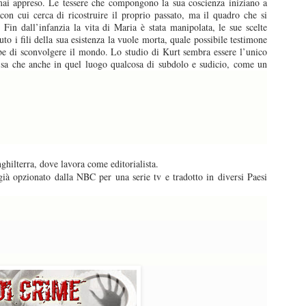
mai appreso. Le tessere che compongono la sua coscienza iniziano a
a con cui cerca di ricostruire il proprio passato, ma il quadro che si
. Fin dall’infanzia la vita di Maria è stata manipolata, le sue scelte
uto i fili della sua esistenza la vuole morta, quale possibile testimone
bbe di sconvolgere il mondo. Lo studio di Kurt sembra essere l’unico
a sa che anche in quel luogo qualcosa di subdolo e sudicio, come un
ghilterra, dove lavora come editorialista.
ià opzionato dalla NBC per una serie tv e tradotto in diversi Paesi