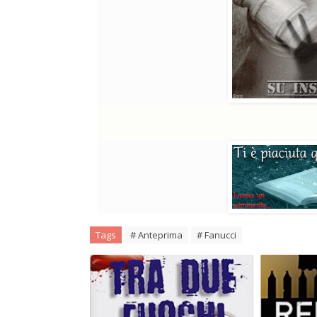
Tags
# Anteprima
# Fanucci