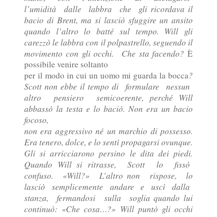
l’umidità dalle labbra che gli ricordava il
bacio di Brent, ma si lasciò sfuggire un ansito
quando l’altro lo batté sul tempo. Will gli
carezzò le labbra con il polpastrello, seguendo il
movimento con gli occhi. Che sta facendo?
È
possibile venire soltanto
?
per il modo in cui un uomo mi guarda la bocca
Scott non ebbe il tempo di formulare nessun
altro pensiero semicoerente, perché Will
abbassò la testa e lo baciò. Non era un bacio
focoso,
non era aggressivo né un marchio di possesso.
Era tenero, dolce, e lo sentì propagarsi ovunque.
Gli si arricciarono persino le dita dei piedi.
Quando Will si ritrasse, Scott lo fissò
confuso. «Will?» L’altro non rispose, lo
lasciò semplicemente andare e uscì dalla
stanza, fermandosi sulla soglia quando lui
continuò: «Che cosa…?» Will puntò gli occhi