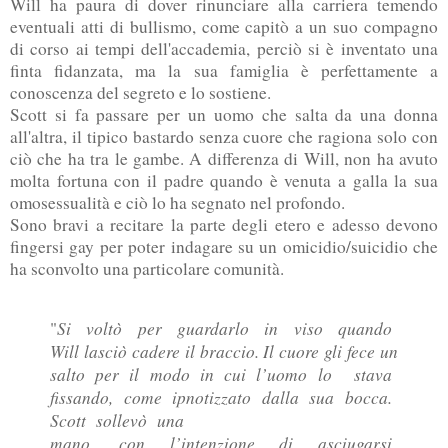
Will ha paura di dover rinunciare alla carriera temendo
eventuali atti di bullismo, come capitò a un suo compagno
di corso ai tempi dell'accademia, perciò si è inventato una
finta fidanzata, ma la sua famiglia è perfettamente a
conoscenza del segreto e lo sostiene.
Scott si fa passare per un uomo che salta da una donna
all'altra, il tipico bastardo senza cuore che ragiona solo con
ciò che ha tra le gambe. A differenza di Will, non ha avuto
molta fortuna con il padre quando è venuta a galla la sua
omosessualità e ciò lo ha segnato nel profondo.
Sono bravi a recitare la parte degli etero e adesso devono
fingersi gay per poter indagare su un omicidio/suicidio che
ha sconvolto una particolare comunità.
Si voltò per guardarlo in viso quando
"
Will lasciò cadere il braccio. Il cuore gli fece un
salto per il modo in cui l’uomo lo stava
fissando, come ipnotizzato dalla sua bocca.
Scott sollevò una
mano, con l’intenzione di asciugarsi