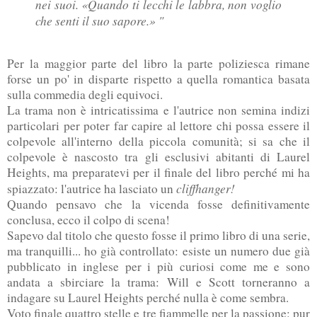
nei suoi. «Quando ti lecchi le labbra, non voglio
che senti il suo sapore.» "
Per la maggior parte del libro la parte poliziesca rimane
forse un po' in disparte rispetto a quella romantica basata
sulla commedia degli equivoci.
La trama non è intricatissima e l'autrice non semina indizi
particolari per poter far capire al lettore chi possa essere il
colpevole all'interno della piccola comunità; si sa che il
colpevole è nascosto tra gli esclusivi abitanti di Laurel
Heights, ma preparatevi per il finale del libro perché mi ha
cliffhanger
!
spiazzato: l'autrice ha lasciato un
Quando pensavo che la vicenda fosse definitivamente
conclusa, ecco il colpo di scena!
Sapevo dal titolo che questo fosse il primo libro di una serie,
ma tranquilli... ho già controllato: esiste un numero due già
pubblicato in inglese per i più curiosi come me e sono
andata a sbirciare la trama: Will e Scott torneranno a
indagare su Laurel Heights perché nulla è come sembra.
Voto finale quattro stelle e tre fiammelle per la passione: pur