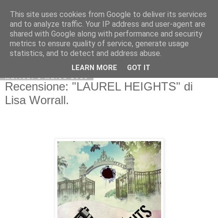
This site uses cookies from Google to deliver its services
and to analyze traffic. Your IP address and user-agent are
shared with Google along with performance and security
metrics to ensure quality of service, generate usage
statistics, and to detect and address abuse.
LEARN MORE
GOT IT
martedì 1 marzo 2016
Recensione: "LAUREL HEIGHTS" di
Lisa Worrall.