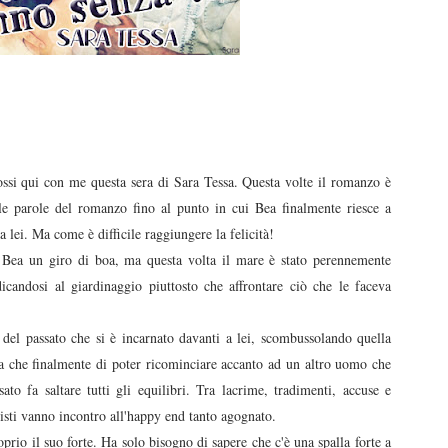
ossi qui con me questa sera di Sara Tessa. Questa volte il romanzo è
e le parole del romanzo fino al punto in cui Bea finalmente riesce a
 a lei. Ma come è difficile raggiungere la felicità!
 Bea un giro di boa, ma questa volta il mare è stato perennemente
icandosi al giardinaggio piuttosto che affrontare ciò che le faceva
 del passato che si è incarnato davanti a lei, scombussolando quella
va che finalmente di poter ricominciare accanto ad un altro uomo che
sato fa saltare tutti gli equilibri. Tra lacrime, tradimenti, accuse e
nisti vanno incontro all'happy end tanto agognato.
prio il suo forte. Ha solo bisogno di sapere che c'è una spalla forte a