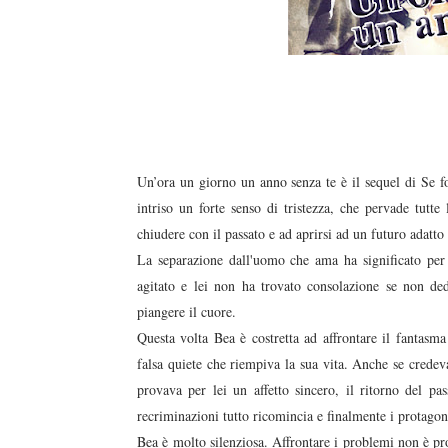
duso/#sthash.Y3EQJmde.dpuf
duso/#sthash.Y3EQJmde.dpuf
duso/#sthash.Y3EQJmde.dpuf
duso/#sthash.Y3EQJmde.dpuf
duso/#sthash.Y3EQJmde.dpuf
Un’ora un giorno un anno senza te è il sequel di Se f
intriso un forte senso di tristezza, che pervade tutt
chiudere con il passato e ad aprirsi ad un futuro adatto
La separazione dall'uomo che ama ha significato per
agitato e lei non ha trovato consolazione se non ded
piangere il cuore.
Questa volta Bea è costretta ad affrontare il fantasma
falsa quiete che riempiva la sua vita. Anche se crede
provava per lei un affetto sincero, il ritorno del pas
recriminazioni tutto ricomincia e finalmente i protago
Bea è molto silenziosa. Affrontare i problemi non è pro