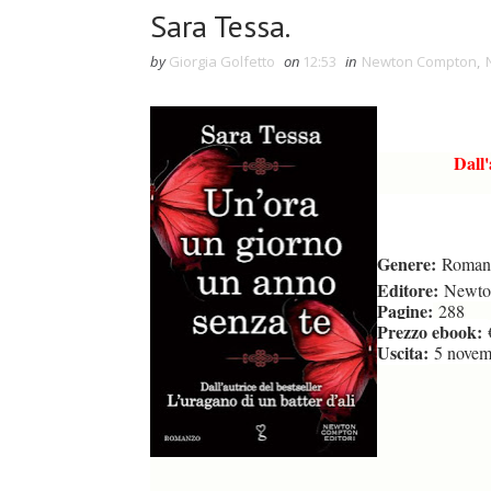
Sara Tessa.
by
Giorgia Golfetto
on
12:53
in
Newton Compton
,
Dall'
Genere:
Roman
Editore:
Newto
Pagine:
288
Prezzo ebook:
Uscita:
5 novem