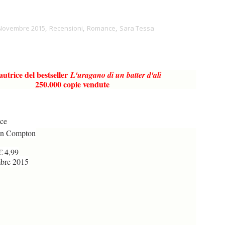
Novembre 2015
,
Recensioni
,
Romance
,
Sara Tessa
autrice del bestseller
L'uragano di un batter d'ali
250.000 copie vendute
ce
n Compton
€ 4,99
bre 2015