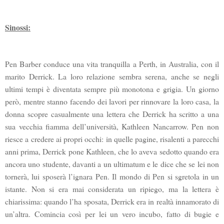
Sinossi:
Pen Barber conduce una vita tranquilla a Perth, in Australia, con il
marito Derrick. La loro relazione sembra serena, anche se negli
ultimi tempi è diventata sempre più monotona e grigia. Un giorno
però, mentre stanno facendo dei lavori per rinnovare la loro casa, la
donna scopre casualmente una lettera che Derrick ha scritto a una
sua vecchia fiamma dell’università, Kathleen Nancarrow. Pen non
riesce a credere ai propri occhi: in quelle pagine, risalenti a parecchi
anni prima, Derrick pone Kathleen, che lo aveva sedotto quando era
ancora uno studente, davanti a un ultimatum e le dice che se lei non
tornerà, lui sposerà l’ignara Pen. Il mondo di Pen si sgretola in un
istante. Non si era mai considerata un ripiego, ma la lettera è
chiarissima: quando l’ha sposata, Derrick era in realtà innamorato di
un’altra. Comincia così per lei un vero incubo, fatto di bugie e