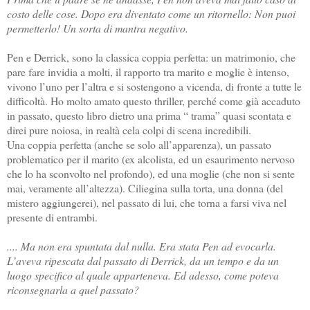
costo delle cose. Dopo era diventato come un ritornello: Non puoi
permetterlo! Un sorta di mantra negativo.
Pen e Derrick, sono la classica coppia perfetta: un matrimonio, che
pare fare invidia a molti, il rapporto tra marito e moglie è intenso,
vivono l’uno per l’altra e si sostengono a vicenda, di fronte a tutte le
difficoltà. Ho molto amato questo thriller, perché come già accaduto
in passato, questo libro dietro una prima “ trama” quasi scontata e
direi pure noiosa, in realtà cela colpi di scena incredibili.
Una coppia perfetta (anche se solo all’apparenza), un passato
problematico per il marito (ex alcolista, ed un esaurimento nervoso
che lo ha sconvolto nel profondo), ed una moglie (che non si sente
mai, veramente all’altezza). Ciliegina sulla torta, una donna (del
mistero aggiungerei), nel passato di lui, che torna a farsi viva nel
presente di entrambi.
.... Ma non era spuntata dal nulla. Era stata Pen ad evocarla.
L’aveva ripescata dal passato di Derrick, da un tempo e da un
luogo specifico al quale apparteneva. Ed adesso, come poteva
riconsegnarla a quel passato?