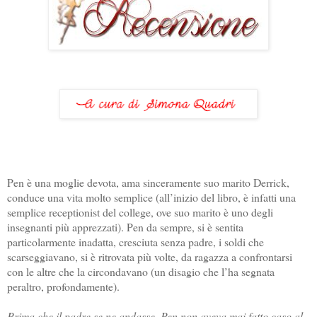
Pen è una moglie devota, ama sinceramente suo marito Derrick,
conduce una vita molto semplice (all’inizio del libro, è infatti una
semplice receptionist del college, ove suo marito è uno degli
insegnanti più apprezzati). Pen da sempre, si è sentita
particolarmente inadatta, cresciuta senza padre, i soldi che
scarseggiavano, si è ritrovata più volte, da ragazza a confrontarsi
con le altre che la circondavano (un disagio che l’ha segnata
peraltro, profondamente).
Prima che il padre se ne andasse, Pen non aveva mai fatto caso al