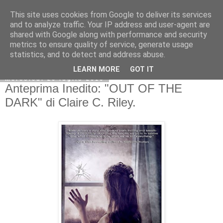
This site uses cookies from Google to deliver its services
and to analyze traffic. Your IP address and user-agent are
shared with Google along with performance and security
metrics to ensure quality of service, generate usage
statistics, and to detect and address abuse.
LEARN MORE
GOT IT
mercoledì 20 luglio 2016
Anteprima Inedito: "OUT OF THE
DARK" di Claire C. Riley.