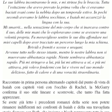
Le sue labbra incontrarono le mie, e mi strinse fra le braccia. Tutta
l’esitazione che avevo provato la prima volta che ci eravamo
baciati svanì come la nebbia dopo un temporale estivo. In pochi
secondi avevamo le labbra socchiuse, e Isaiah mi accarezzò la
lingua con la sua.
Mi smarrii... nella sensazione del mio corpo che si inarcava contro
il suo, delle mie mani che lo esploravano come se avessero una
volontà propria. Fu meraviglioso sentire le sue dita affondare nei
miei capelli dopo aver tracciato un percorso lungo la mia schiena.
Brividi e fremiti e scosse e uragani.
Avvenne tutto nello stesso istante, mentre le nostre labbra non si
muovevano abbastanza rapide. Niente sembrava abbastanza
rapido. Più mi stringevo a lui, più lui mi attirava a sé, e più mi
attirava, più volevo fondermi con lui e vivere nel suo mondo
delizioso, fatto di calore e di una voracità straordinaria.
Raccontato in prima persona alternando capitoli dal punto di vista di
Isaiah con capitoli visti con l'occhio di Rachel, la McGarry
conferma il suo stile lineare e scorrevole, che tanto l'ha fatta
apprezzare.
Se avete già letto i precedenti romanzi della serie non potete
rimanere indifferenti nei confronti di Isaiah e della sua travagliata
storia d'amore con Beth, che insieme a Noah rappresenta tutta la sua