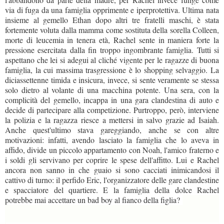
via di fuga da una famiglia opprimente e iperprotettiva. Ultima nata
insieme al gemello Ethan dopo altri tre fratelli maschi, è stata
fortemente voluta dalla mamma come sostituta della sorella Colleen,
morte di leucemia in tenera età, Rachel sente in maniera forte la
pressione esercitata dalla fin troppo ingombrante famiglia. Tutti si
aspettano che lei si adegui al cliché vigente per le ragazze di buona
famiglia, la cui massima trasgressione è lo shopping selvaggio. La
diciassettenne timida e insicura, invece, si sente veramente se stessa
solo dietro al volante di una macchina potente. Una sera, con la
complicità del gemello, incappa in una gara clandestina di auto e
decide di partecipare alla competizione. Purtroppo, però, interviene
la polizia e la ragazza riesce a mettersi in salvo grazie ad Isaiah.
Anche quest'ultimo stava gareggiando, anche se con altre
motivazioni: infatti, avendo lasciato la famiglia che lo aveva in
affido, divide un piccolo appartamento con Noah, l'amico fraterno e
i soldi gli servivano per coprire le spese dell'affitto. Lui e Rachel
ancora non sanno in che guaio si sono cacciati inimicandosi il
cattivo di turno: il perfido Eric, l'organizzatore delle gare clandestine
e spacciatore del quartiere. E la famiglia della dolce Rachel
potrebbe mai accettare un bad boy al fianco della figlia?