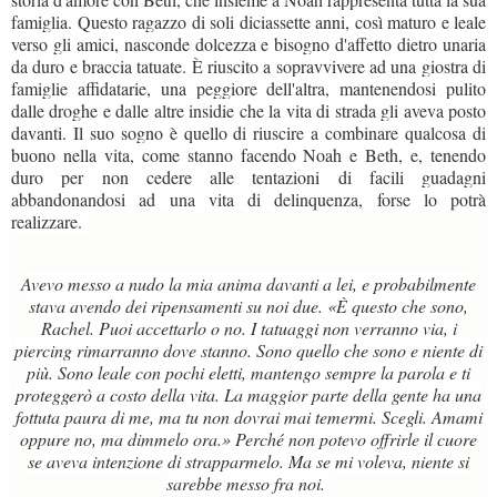
famiglia. Questo ragazzo di soli diciassette anni, così maturo e leale
verso gli amici, nasconde dolcezza e bisogno d'affetto dietro unaria
da duro e braccia tatuate. È riuscito a sopravvivere ad una giostra di
famiglie affidatarie, una peggiore dell'altra, mantenendosi pulito
dalle droghe e dalle altre insidie che la vita di strada gli aveva posto
davanti. Il suo sogno è quello di riuscire a combinare qualcosa di
buono nella vita, come stanno facendo Noah e Beth, e, tenendo
duro per non cedere alle tentazioni di facili guadagni
abbandonandosi ad una vita di delinquenza, forse lo potrà
realizzare.
Avevo messo a nudo la mia anima davanti a lei, e probabilmente
stava avendo dei ripensamenti su noi due. «È questo che sono,
Rachel. Puoi accettarlo o no. I tatuaggi non verranno via, i
piercing rimarranno dove stanno. Sono quello che sono e niente di
più. Sono leale con pochi eletti, mantengo sempre la parola e ti
proteggerò a costo della vita. La maggior parte della gente ha una
fottuta paura di me, ma tu non dovrai mai temermi. Scegli. Amami
oppure no, ma dimmelo ora.» Perché non potevo offrirle il cuore
se aveva intenzione di strapparmelo. Ma se mi voleva, niente si
sarebbe messo fra noi.