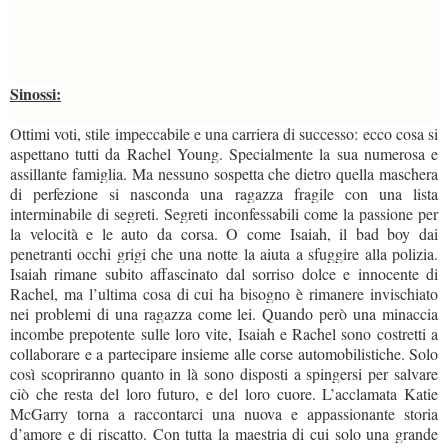
Sinossi:
Ottimi voti, stile impeccabile e una carriera di successo: ecco cosa si
aspettano tutti da Rachel Young. Specialmente la sua numerosa e
assillante famiglia. Ma nessuno sospetta che dietro quella maschera
di perfezione si nasconda una ragazza fragile con una lista
interminabile di segreti. Segreti inconfessabili come la passione per
la velocità e le auto da corsa. O come Isaiah, il bad boy dai
penetranti occhi grigi che una notte la aiuta a sfuggire alla polizia.
Isaiah rimane subito affascinato dal sorriso dolce e innocente di
Rachel, ma l’ultima cosa di cui ha bisogno è rimanere invischiato
nei problemi di una ragazza come lei. Quando però una minaccia
incombe prepotente sulle loro vite, Isaiah e Rachel sono costretti a
collaborare e a partecipare insieme alle corse automobilistiche. Solo
così scopriranno quanto in là sono disposti a spingersi per salvare
ciò che resta del loro futuro, e del loro cuore. L’acclamata Katie
McGarry torna a raccontarci una nuova e appassionante storia
d’amore e di riscatto. Con tutta la maestria di cui solo una grande