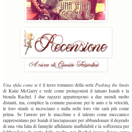
Una sfida come te
è il terzo romanzo della serie
Pushing the limits
di Katie McGarry e vede come protagonisti il tatuato Isaiah e la
bionda Rachel. I due ragazzi appartengono a due mondi molto
distanti, ma, complice la comune passione per le auto e la velocità,
le loro strade si incrociano e nulla nelle loro vite sarà più come
prima. Se l'amore per le macchine e il talento come meccanico
rappresentano per Isaiah il lasciapassare per abbandonare il degrado
di una vita fatta di famiglie affidatarie inaffidabili e la sofferenza per
l'abbandono da parte della madre, per Rachel invece funge come