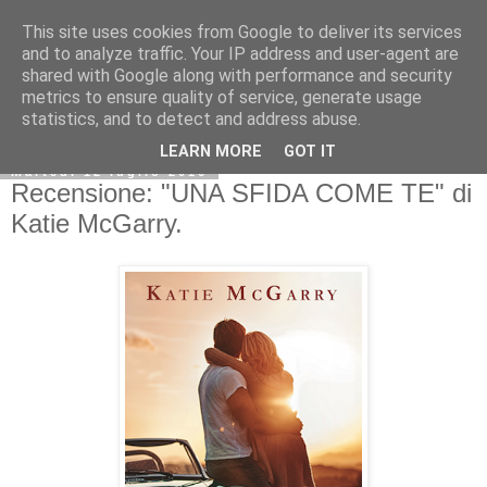
This site uses cookies from Google to deliver its services
and to analyze traffic. Your IP address and user-agent are
shared with Google along with performance and security
metrics to ensure quality of service, generate usage
statistics, and to detect and address abuse.
LEARN MORE
GOT IT
martedì 12 luglio 2016
Recensione: "UNA SFIDA COME TE" di
Katie McGarry.