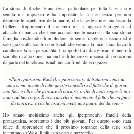
La storia di Rachel è anch'essa particolare: per tutta la vita si è
sentita un rimpiazzo e ha impostato la sua esistenza per non
deludere le aspettative della madre, che la vede come una seconda
Colleen. Reprimendo il suo vero io, la ragazza è soggetta ad
attacchi di panico che tiene accuratamente nascosti alla sua strana
famiglia, rischiando di implodere. Si sente fragile ed insicura ed è
solo grazie all'incontro con Isaiah che viene alla luce la sua forza di
carattere e la sua personalità. Il rapporto tra i due giovani è pieno di
scintille di attrazione, ma anche di tenerezza e senso di protezione
da parte del tenebroso Isaiah nei confronti della ragazza.
«Puoi ignorarmi, Rachel, e puoi cercare di trattarmi come un
amico, ma niente di tutto questo cancellerà il fatto che di giorno
non faccio altro che pensare di baciarti, o che di notte sogno le mie
mani sul tuo corpo. E non cancellerà nemmeno il fatto che mi piaci
da morire... e che la cosa mi mette una paura del diavolo.»
Ho amato moltissimo anche gli iperprotettivi fratelli della
protagonista, soprattutto i due più giovani. Per questo sono stata
felice di apprendere che il prossimo romanzo della serie sarà
incentrato su West, il più estroverso e pazzerello.