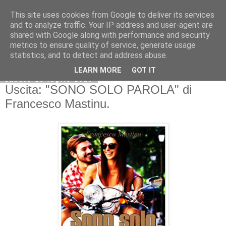
This site uses cookies from Google to deliver its services
and to analyze traffic. Your IP address and user-agent are
shared with Google along with performance and security
metrics to ensure quality of service, generate usage
statistics, and to detect and address abuse.
LEARN MORE
GOT IT
sabato 16 luglio 2016
Uscita: "SONO SOLO PAROLA" di
Francesco Mastinu.