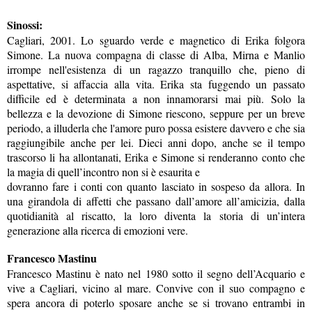
Sinossi:
Cagliari, 2001. Lo sguardo verde e magnetico di Erika folgora
Simone. La nuova compagna di classe di Alba, Mirna e Manlio
irrompe nell'esistenza di un ragazzo tranquillo che, pieno di
aspettative, si affaccia alla vita. Erika sta fuggendo un passato
difficile ed è determinata a non innamorarsi mai più. Solo la
bellezza e la devozione di Simone riescono, seppure per un breve
periodo, a illuderla che l'amore puro possa esistere davvero e che sia
raggiungibile anche per lei. Dieci anni dopo, anche se il tempo
trascorso li ha allontanati, Erika e Simone si renderanno conto che
la magia di quell’incontro non si è esaurita e
dovranno fare i conti con quanto lasciato in sospeso da allora. In
una girandola di affetti che passano dall’amore all’amicizia, dalla
quotidianità al riscatto, la loro diventa la storia di un’intera
generazione alla ricerca di emozioni vere.
Francesco Mastinu
Francesco Mastinu è nato nel 1980 sotto il segno dell’Acquario e
vive a Cagliari, vicino al mare. Convive con il suo compagno e
spera ancora di poterlo sposare anche se si trovano entrambi in