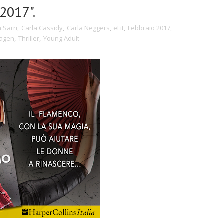
2017".
 Sarri
,
Carla Cassidy
,
Carla Neggers
,
eLit
,
Febbraio 2017
,
agen
,
Thriller
,
Young Adult