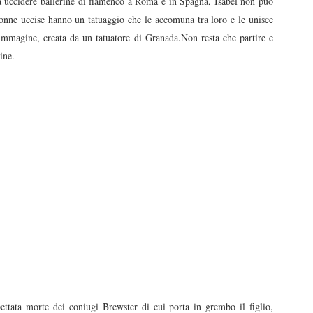
 a uccidere ballerine di flamenco a Roma e in Spagna, Isabel non può
donne uccise hanno un tatuaggio che le accomuna tra loro e le unisce
a immagine, creata da un tatuatore di Granada.Non resta che partire e
ine.
ettata morte dei coniugi Brewster di cui porta in grembo il figlio,