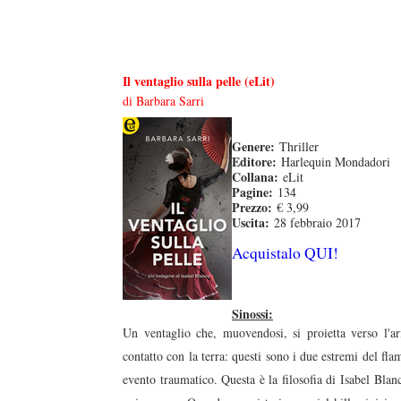
Il ventaglio sulla pelle (eLit)
di Barbara Sarri
Genere:
Thriller
Editore:
Harlequin Mondadori
Collana:
eLit
Pagine:
134
Prezzo:
€ 3,99
Uscita:
28 febbraio 2017
Acquistalo QUI!
Sinossi:
Un ventaglio che, muovendosi, si proietta verso l'a
contatto con la terra: questi sono i due estremi del f
evento traumatico. Questa è la filosofia di Isabel Blan