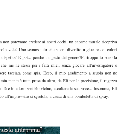
an non potevamo credere ai nostri occhi: un enorme murale ricopriva
colpevole? Uno sconosciuto che si era divertito a giocare coi colori
dispetto? E poi... perché un gesto del genere?Purtroppo io sono la
che me ne stessi per i fatti miei, senza giocare all'investigatore e
essere tacciata come spia. Ecco, il mio gradimento a scuola non ne
ia mente è tutta presa da altro, da Eli per la precisione, il ragazzo
affè e io adoro sentirlo vicino, ascoltare la sua voce... Insomma, Eli
o all'improvviso si sgretola, a causa di una bomboletta di spray.