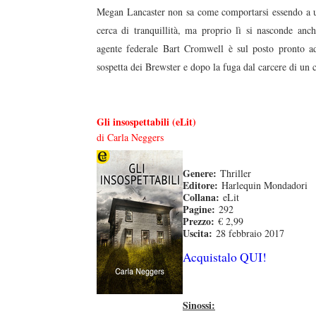
Megan Lancaster non sa come comportarsi essendo a un p
cerca di tranquillità, ma proprio lì si nasconde anch
agente federale Bart Cromwell è sul posto pronto ad 
sospetta dei Brewster e dopo la fuga dal carcere di un 
Gli insospettabili (eLit)
di Carla Neggers
Genere:
Thriller
Editore:
Harlequin Mondadori
Collana:
eLit
Pagine:
292
Prezzo:
€ 2,99
Uscita:
28 febbraio 2017
Acquistalo QUI!
Sinossi: