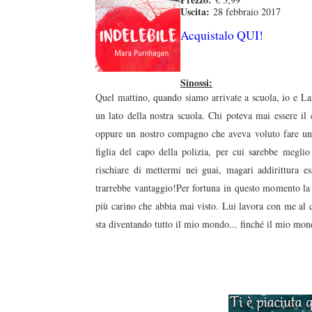
Uscita:
28 febbraio 2017
Acquistalo QUI!
Sinossi:
Quel mattino, quando siamo arrivate a scuola, io e L
un lato della nostra scuola. Chi poteva mai essere il 
oppure un nostro compagno che aveva voluto fare un 
figlia del capo della polizia, per cui sarebbe meglio 
rischiare di mettermi nei guai, magari addirittura 
trarrebbe vantaggio!Per fortuna in questo momento la m
più carino che abbia mai visto. Lui lavora con me al c
sta diventando tutto il mio mondo... finché il mio mond