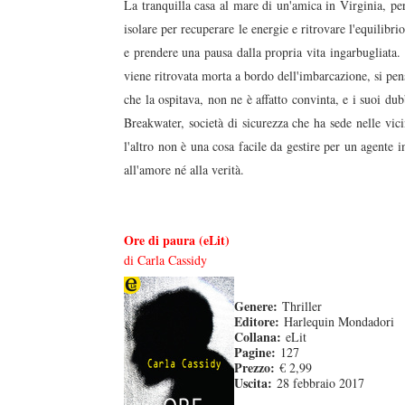
La tranquilla casa al mare di un'amica in Virginia, per
isolare per recuperare le energie e ritrovare l'equilibr
e prendere una pausa dalla propria vita ingarbugliata.
viene ritrovata morta a bordo dell'imbarcazione, si pe
che la ospitava, non ne è affatto convinta, e i suoi d
Breakwater, società di sicurezza che ha sede nelle vic
l'altro non è una cosa facile da gestire per un agente
all'amore né alla verità.
Ore di paura (eLit)
di Carla Cassidy
Genere:
Thriller
Editore:
Harlequin Mondadori
Collana:
eLit
Pagine:
127
Prezzo:
€ 2,99
Uscita:
28 febbraio 2017