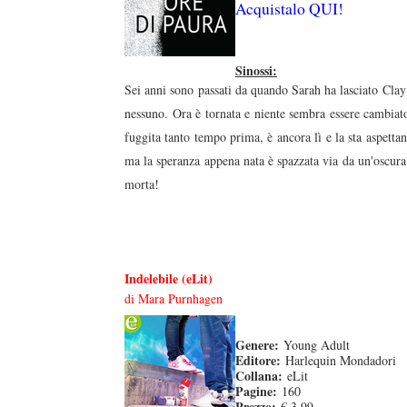
Acquistalo QUI!
duso/#sthash.Y3EQJmde.dpuf
duso/#sthash.Y3EQJmde.dpuf
duso/#sthash.Y3EQJmde.dpuf
duso/#sthash.Y3EQJmde.dpuf
duso/#sthash.Y3EQJmde.dpuf
Sinossi:
Sei anni sono passati da quando Sarah ha lasciato Clay
nessuno. Ora è tornata e niente sembra essere cambiato
fuggita tanto tempo prima, è ancora lì e la sta aspett
ma la speranza appena nata è spazzata via da un'oscura
morta!
Indelebile (eLit)
di Mara Purnhagen
Genere:
Young Adult
Editore:
Harlequin Mondadori
Collana:
eLit
Pagine:
160
Prezzo:
€ 3,99