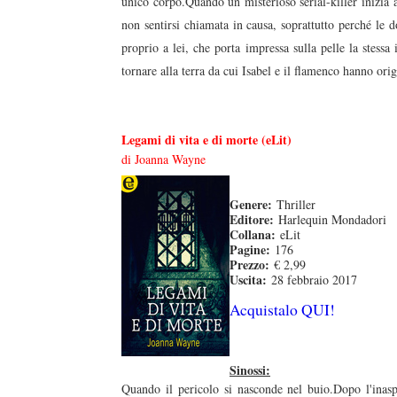
unico corpo.Quando un misterioso serial-killer inizia
non sentirsi chiamata in causa, soprattutto perché le 
proprio a lei, che porta impressa sulla pelle la stess
tornare alla terra da cui Isabel e il flamenco hanno orig
Legami di vita e di morte (eLit)
di Joanna Wayne
Genere:
Thriller
Editore:
Harlequin Mondadori
Collana:
eLit
Pagine:
176
Prezzo:
€ 2,99
Uscita:
28 febbraio 2017
Acquistalo QUI!
Sinossi:
Quando il pericolo si nasconde nel buio.Dopo l'inasp