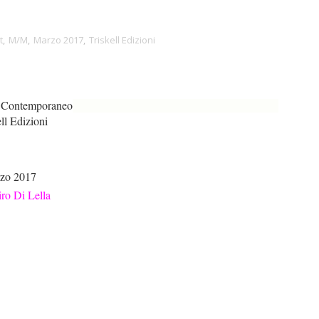
t
,
M/M
,
Marzo 2017
,
Triskell Edizioni
 Contemporaneo
ll Edizioni
zo 2017
ro Di Lella
!