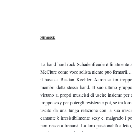
Sinossi:
La band hard rock Schadenfreude è finalmente ar
McClure come voce solista niente può fermarli… e
il bassista Bastian Koehler. Aaron sa fin tropp
membri della stessa band. Il suo ultimo gruppo
vietano ai propri musicisti di uscire insieme per
troppo sexy per potergli resistere e poi, se tra lo
uscito da una lunga relazione con la sua irasci
cantante è irresistibilmente sexy e, malgrado i p
non riesce a frenarsi. La loro passionalità a lett