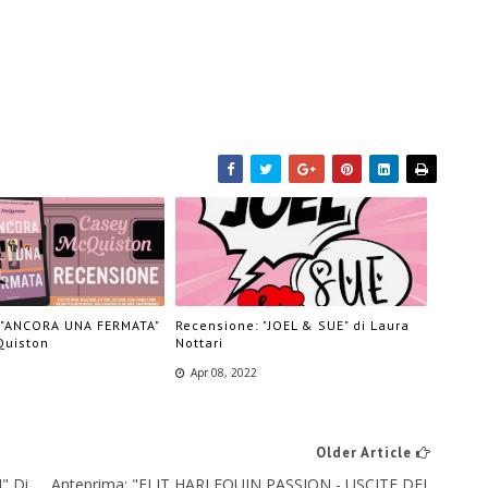
 "ANCORA UNA FERMATA"
Recensione: "JOEL & SUE" di Laura
Quiston
Nottari
Apr 08, 2022
Older Article
" Di
Anteprima: "eLIT HARLEQUIN PASSION - USCITE DEL