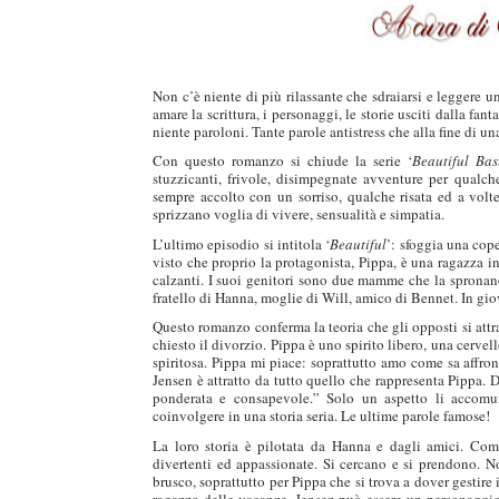
duso/#sthash.Y3EQJmde.dpuf
duso/#sthash.Y3EQJmde.dpuf
duso/#sthash.Y3EQJmde.dpuf
duso/#sthash.Y3EQJmde.dpuf
duso/#sthash.Y3EQJmde.dpuf
Non c’è niente di più rilassante che sdraiarsi e leggere
amare la scrittura, i personaggi, le storie usciti dalla fa
niente paroloni. Tante parole antistress che alla fine di u
Con questo romanzo si chiude la serie ‘
Beautiful Bas
stuzzicanti, frivole, disimpegnate avventure per qualch
sempre accolto con un sorriso, qualche risata ed a volt
sprizzano voglia di vivere, sensualità e simpatia.
L’ultimo episodio si intitola ‘
Beautiful
’: sfoggia una cop
visto che proprio la protagonista, Pippa, è una ragazza i
calzanti. I suoi genitori sono due mamme che la spronano a
fratello di Hanna, moglie di Will, amico di Bennet. In gio
Questo romanzo conferma la teoria che gli opposti si attr
chiesto il divorzio. Pippa è uno spirito libero, una cerve
spiritosa. Pippa mi piace: soprattutto amo come sa affront
Jensen è attratto da tutto quello che rappresenta Pippa. 
ponderata e consapevole.” Solo un aspetto li accomuna
coinvolgere in una storia seria. Le ultime parole famose!
La loro storia è pilotata da Hanna e dagli amici. Com
divertenti ed appassionate. Si cercano e si prendono. Non
brusco, soprattutto per Pippa che si trova a dover gestire
ragazzo delle vacanze. Jensen può essere un personaggio 