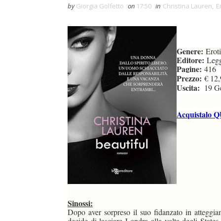
by
Giorgia Golfetto
on
17:50
in
Christina Lauren
,
E
Genere:
Erot
Editore:
Legg
Pagine:
416
Prezzo:
€ 12,
Uscita:
19 Gen
Acquistalo Q
Sinossi:
Dopo aver sorpreso il suo fidanzato in atteggi
decide di lasciare Londra alla volta degli State