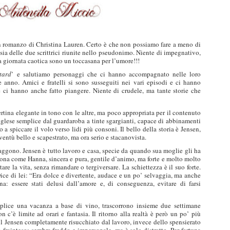
 un romanzo di Christina Lauren. Certo è che non possiamo fare a meno di
ntasia delle due scrittrici riunite nello pseudonimo. Niente di impegnativo,
na giornata caotica sono un toccasana per l’umore!!!
tard
’ e salutiamo personaggi che ci hanno accompagnato nelle loro
e anno. Amici e fratelli si sono susseguiti nei vari episodi e ci hanno
e ci hanno anche fatto piangere. Niente di crudele, ma tante storie che
ertina elegante in tono con le altre, ma poco appropriata per il contenuto
nglese semplice dal guardaroba a tinte sgargianti, capace di abbinamenti
 spiccare il volo verso lidi più consoni. Il bello della storia è Jensen,
ventù bello e scapestrato, ma ora serio e stacanovista.
aggono. Jensen è tutto lavoro e casa, specie da quando sua moglie gli ha
llona come Hanna, sincera e pura, gentile d’animo, ma forte e molto molto
are la vita, senza rimandare o tergiversare. La schiettezza è il suo forte.
Dice di lei: “Era dolce e divertente, audace e un po’ selvaggia, ma anche
: essere stati delusi dall’amore e, di conseguenza, evitare di farsi
plice una vacanza a base di vino, trascorrono insieme due settimane
 c’è limite ad orari e fantasia. Il ritorno alla realtà è però un po’ più
 il Jensen completamente risucchiato dal lavoro, invece dello spensierato
frainteso: sembra freddo e impersonale, ma è solo distratto. Per fortuna