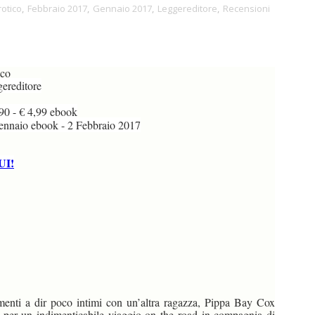
rotico
,
Febbraio 2017
,
Gennaio 2017
,
Leggereditore
,
Recensioni
ico
ereditore
90 - € 4,99 ebook
naio ebook - 2 Febbraio 2017
UI!
amenti a dir poco intimi con un’altra ragazza, Pippa Bay Cox
s, per un indimenticabile viaggio on the road in compagnia di