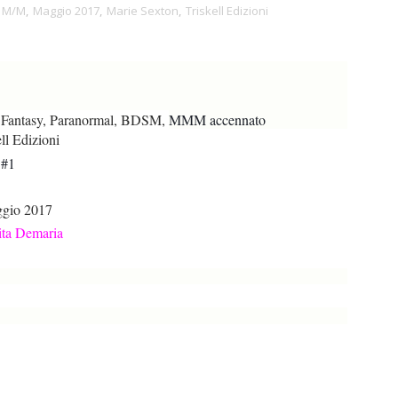
M/M
,
Maggio 2017
,
Marie Sexton
,
Triskell Edizioni
Fantasy, Paranormal, BDSM,
MMM accennato
ll Edizioni
 #1
gio 2017
ita Demaria
!