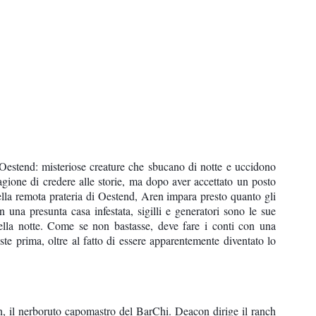
i Oestend: misteriose creature che sbucano di notte e uccidono
agione di credere alle storie, ma dopo aver accettato un posto
lla remota prateria di Oestend, Aren impara presto quanto gli
 in una presunta casa infestata, sigilli e generatori sono le sue
 della notte. Come se non bastasse, deve fare i conti con una
te prima, oltre al fatto di essere apparentemente diventato lo
, il nerboruto capomastro del BarChi. Deacon dirige il ranch