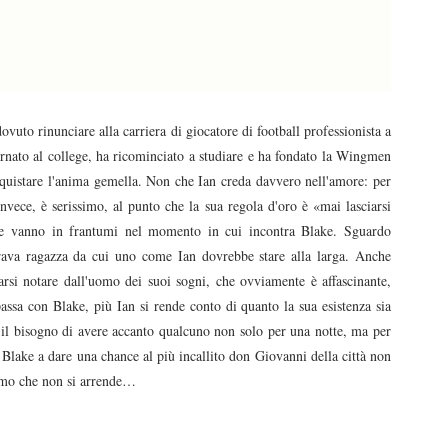
uto rinunciare alla carriera di giocatore di football professionista a
ornato al college, ha ricominciato a studiare e ha fondato la Wingmen
onquistare l'anima gemella. Non che Ian creda davvero nell'amore: per
nvece, è serissimo, al punto che la sua regola d'oro è «mai lasciarsi
zze vanno in frantumi nel momento in cui incontra Blake. Sguardo
brava ragazza da cui uno come Ian dovrebbe stare alla larga. Anche
arsi notare dall'uomo dei suoi sogni, che ovviamente è affascinante,
assa con Blake, più Ian si rende conto di quanto la sua esistenza sia
a il bisogno di avere accanto qualcuno non solo per una notte, ma per
Blake a dare una chance al più incallito don Giovanni della città non
uomo che non si arrende…