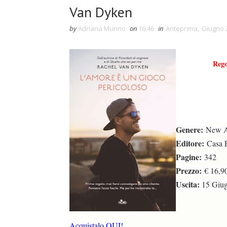
Van Dyken
by
Adriana Munno
on
16:46
in
Anteprima
,
Giugno 
Rego
Genere:
New A
Editore:
Casa 
Pagine:
342
duso/#sthash.Y3EQJmde.dpuf
duso/#sthash.Y3EQJmde.dpuf
duso/#sthash.Y3EQJmde.dpuf
duso/#sthash.Y3EQJmde.dpuf
duso/#sthash.Y3EQJmde.dpuf
Prezzo:
€ 16
Uscita:
15 Giu
Acquistalo QUI!