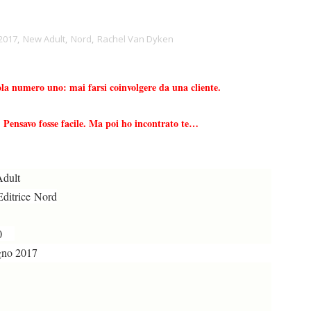
2017
,
New Adult
,
Nord
,
Rachel Van Dyken
la numero uno: mai farsi coinvolgere da una cliente.
Pensavo fosse facile. Ma poi ho incontrato te…
dult
Editrice Nord
,90
gno 2017