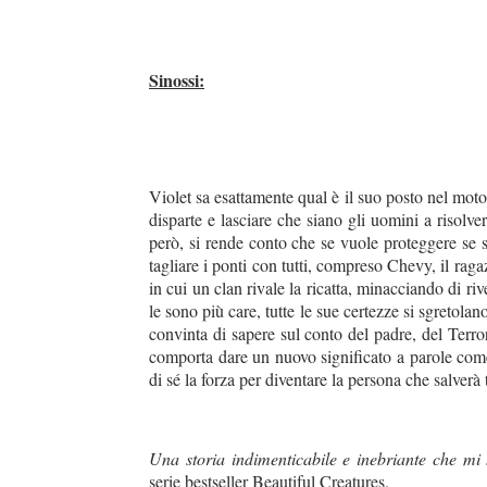
Sinossi:
Violet sa esattamente qual è il suo posto nel moto
disparte e lasciare che siano gli uomini a risolv
però, si rende conto che se vuole proteggere se st
tagliare i ponti con tutti, compreso Chevy, il ra
in cui un clan rivale la ricatta, minacciando di r
le sono più care, tutte le sue certezze si sgretolan
convinta di sapere sul conto del padre, del Terro
comporta dare un nuovo significato a parole come 
di sé la forza per diventare la persona che salverà t
Una storia indimenticabile e inebriante che mi 
serie bestseller Beautiful Creatures.