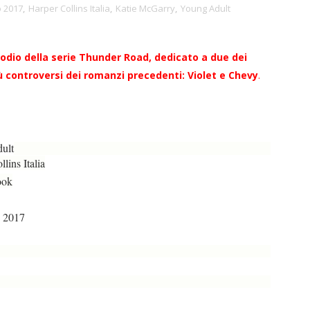
 2017
,
Harper Collins Italia
,
Katie McGarry
,
Young Adult
isodio della serie Thunder Road, dedicato a due dei
 controversi dei romanzi precedenti: Violet e Chevy
.
ult
lins Italia
ook
 2017