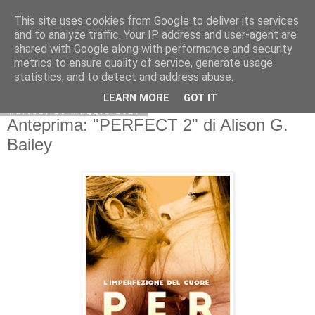
This site uses cookies from Google to deliver its services
and to analyze traffic. Your IP address and user-agent are
shared with Google along with performance and security
metrics to ensure quality of service, generate usage
statistics, and to detect and address abuse.
LEARN MORE
GOT IT
martedì 16 maggio 2017
Anteprima: "PERFECT 2" di Alison G.
Bailey