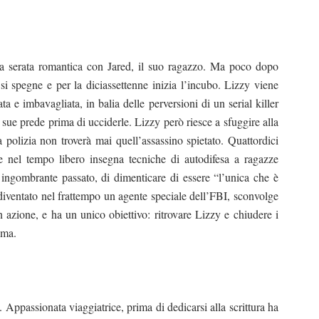
a serata romantica con Jared, il suo ragazzo. Ma poco dopo
 si spegne e per la diciassettenne inizia l’incubo. Lizzy viene
ata e imbavagliata, in balia delle perversioni di un serial killer
ue prede prima di ucciderle. Lizzy però riesce a sfuggire alla
a polizia non troverà mai quell’assassino spietato. Quattordici
he nel tempo libero insegna tecniche di autodifesa a ragazze
uo ingombrante passato, di dimenticare di essere “l’unica che è
 diventato nel frattempo un agente speciale dell’FBI, sconvolge
azione, e ha un unico obiettivo: ritrovare Lizzy e chiudere i
ima.
a. Appassionata viaggiatrice, prima di dedicarsi alla scrittura ha