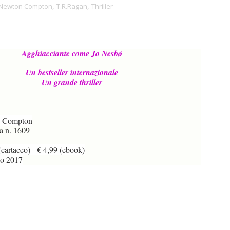
Newton Compton
,
T.R.Ragan
,
Thriller
Agghiacciante come Jo Nesbø
Un bestseller internazionale
Un grande thriller
 Compton
a n. 1609
cartaceo) - € 4,99 (ebook)
o 2017