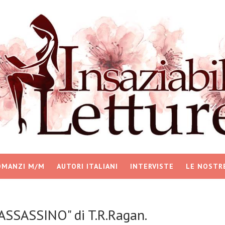
OMANZI M/M
AUTORI ITALIANI
INTERVISTE
LE NOSTR
ASSASSINO" di T.R.Ragan.