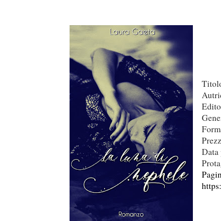
Titol
Autri
Edito
Gene
Forma
Prezz
Data 
Prot
Pagin
https