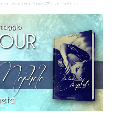
mance
,
Laura Gaeta
,
Maggio 2018
,
Self Publishing