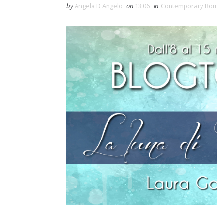
by
Angela D Angelo
on
13:06
in
Contemporary Ro