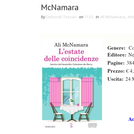
McNamara
by
Deborah Tessari
on
11:55
in
Ali McNamara
,
Ant
Genere:
Co
Editore:
Ne
Pagine:
38
Prezzo:
€ 4
Uscita:
24
M
duso/#sthash.Y3EQJmde.dpuf
duso/#sthash.Y3EQJmde.dpuf
duso/#sthash.Y3EQJmde.dpuf
duso/#sthash.Y3EQJmde.dpuf
duso/#sthash.Y3EQJmde.dpuf
Ac