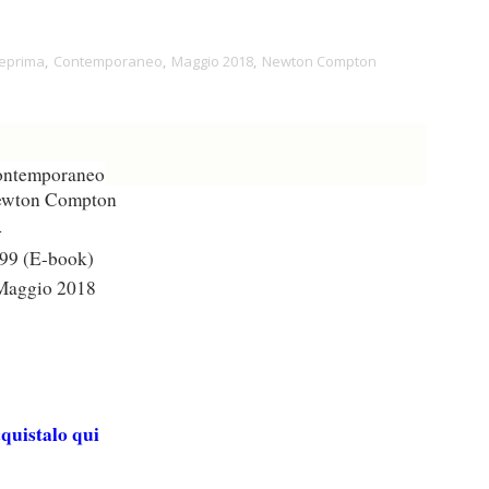
eprima
,
Contemporaneo
,
Maggio 2018
,
Newton Compton
ntemporaneo
wton Compton
4
,99 (E-book)
aggio 2018
quistalo qui