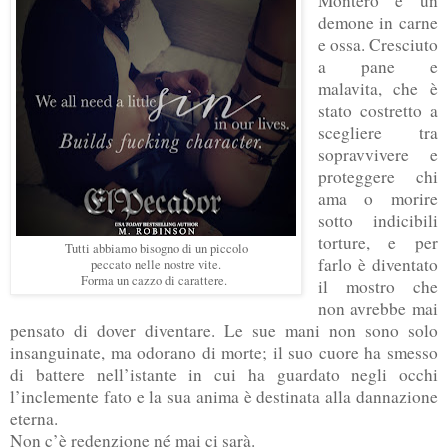
Montero è un
demone in carne
e ossa. Cresciuto
a pane e
malavita, che è
stato costretto a
scegliere tra
sopravvivere e
proteggere chi
ama o morire
sotto indicibili
torture, e per
Tutti abbiamo bisogno di un piccolo
farlo è diventato
peccato nelle nostre vite.
Forma un cazzo di carattere.
il mostro che
non avrebbe mai
pensato di dover diventare. Le sue mani non sono solo
insanguinate, ma odorano di morte; il suo cuore ha smesso
di battere nell’istante in cui ha guardato negli occhi
l’inclemente fato e la sua anima è destinata alla dannazione
eterna.
Non c’è redenzione né mai ci sarà.