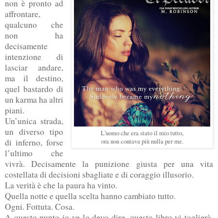
non è pronto ad
affrontare,
qualcuno che
non ha
decisamente
intenzione di
lasciar andare,
ma il destino,
quel bastardo di
un karma ha altri
piani.
Un’unica strada,
un diverso tipo
L'uomo che era stato il mio tutto,
di inferno, forse
ora non contava più nulla per me.
l’ultimo che
vivrà. Decisamente la punizione giusta per una vita
costellata di decisioni sbagliate e di coraggio illusorio.
La verità è che la paura ha vinto.
Quella notte e quella scelta hanno cambiato tutto.
Ogni. Fottuta. Cosa.
A questo punto io ve lo devo dire, questo libro vi toglierà,