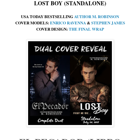
LOST BOY (STANDALONE)
USA TODAY BESTSELLING
AUTHOR M. ROBINSON
COVER MODELS:
ENRICO RAVENNA
&
STEPHEN JAMES
COVER DESIGN:
THE FINAL WRAP