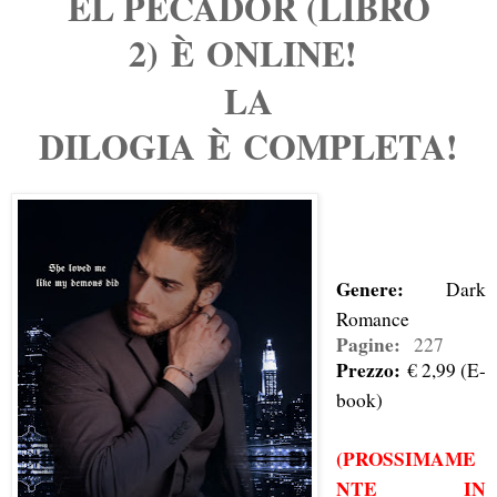
EL PECADOR (LIBRO
2) È ONLINE!
LA
DILOGIA È COMPLETA!
Genere:
Dark
Romance
Pagine:
227
Prezzo:
€ 2,99 (E-
book)
(PROSSIMAME
NTE IN