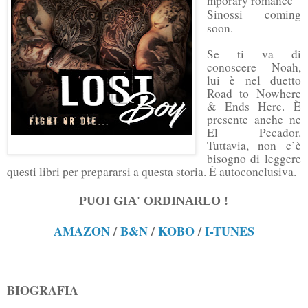
mporary romance
Sinossi coming
soon.
Se ti va di
conoscere Noah,
lui è nel duetto
Road to Nowhere
& Ends Here. È
presente anche ne
El Pecador.
Tuttavia, non c’è
bisogno di leggere
questi libri per prepararsi a questa storia. È autoconclusiva.
PUOI GIA' ORDINARLO !
AMAZON
/
B&N
/
KOBO
/
I-TUNES
BIOGRAFIA