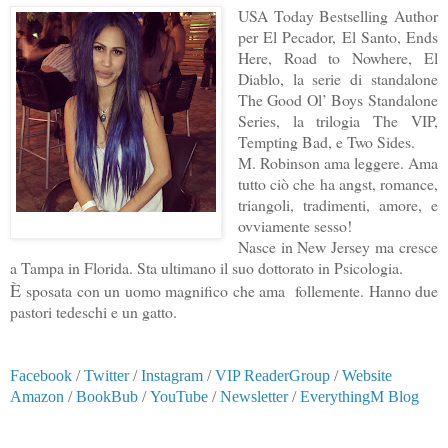
USA Today Bestselling Author
per El Pecador, El Santo, Ends
Here, Road to Nowhere, El
Diablo, la serie di standalone
The Good Ol’ Boys Standalone
Series, la trilogia The VIP,
Tempting Bad, e Two Sides.
M. Robinson ama leggere. Ama
tutto ciò che ha angst, romance,
triangoli, tradimenti
, amore, e
ovviamente sesso!
Nasce in New Jersey ma cresce
a Tampa in Florida. Sta ultimano il suo dottorato in Psicologia
.
È
sposata con un uomo magnifico che ama follemente. Hanno due
pastori tedeschi e un gatto
.
Facebook
/
Twitter
/
Instagram
/
VIP ReaderGroup
/
Website
Amazon
/
BookBub
/
YouTube
/
Newsletter
/
EverythingM Blog