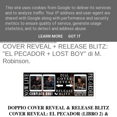
This site uses cookies from Google to deliver its services
and to analyze traffic. Your IP address and user-agent are
shared with Google along with performance and security
metrics to ensure quality of service, generate usage
statistics, and to detect and address abuse.
LEARN MORE
GOT IT
domenica 6 maggio 2018
COVER REVEAL + RELEASE BLITZ:
"EL PECADOR + LOST BOY" di M.
Robinson.
DOPPIO COVER REVEAL & RELEASE BLITZ
COVER REVEAL: EL PECADOR (LIBRO 2) &