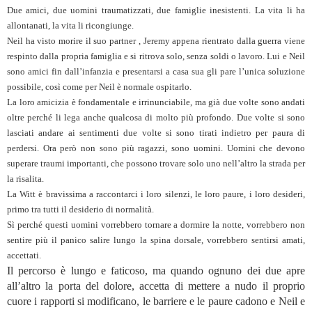
Due amici, due uomini traumatizzati, due famiglie inesistenti. La vita li ha
allontanati, la vita li ricongiunge.
Neil ha visto morire il suo partner , Jeremy appena rientrato dalla guerra viene
respinto dalla propria famiglia e si ritrova solo, senza soldi o lavoro. Lui e Neil
sono amici fin dall’infanzia e presentarsi a casa sua gli pare l’unica soluzione
possibile, così come per Neil è normale ospitarlo.
La loro amicizia è fondamentale e irrinunciabile, ma già due volte sono andati
oltre perché li lega anche qualcosa di molto più profondo. Due volte si sono
lasciati andare ai sentimenti due volte si sono tirati indietro per paura di
perdersi. Ora però non sono più ragazzi, sono uomini. Uomini che devono
superare traumi importanti, che possono trovare solo uno nell’altro la strada per
la risalita.
La Witt è bravissima a raccontarci i loro silenzi, le loro paure, i loro desideri,
primo tra tutti il desiderio di normalità.
Sì perché questi uomini vorrebbero tornare a dormire la notte, vorrebbero non
sentire più il panico salire lungo la spina dorsale, vorrebbero sentirsi amati,
accettati.
Il percorso è lungo e faticoso, ma quando ognuno dei due apre
all’altro la porta del dolore, accetta di mettere a nudo il proprio
cuore i rapporti si modificano, le barriere e le paure cadono e Neil e