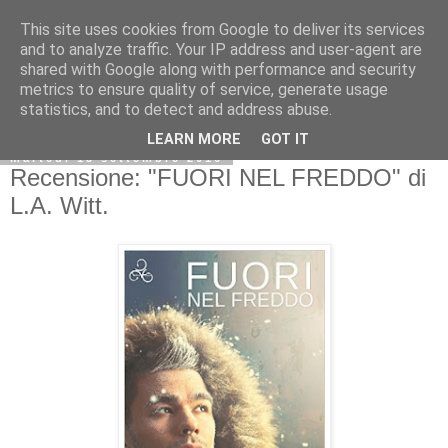
This site uses cookies from Google to deliver its services
and to analyze traffic. Your IP address and user-agent are
shared with Google along with performance and security
metrics to ensure quality of service, generate usage
statistics, and to detect and address abuse.
LEARN MORE
GOT IT
martedì 13 settembre 2016
Recensione: "FUORI NEL FREDDO" di
L.A. Witt.