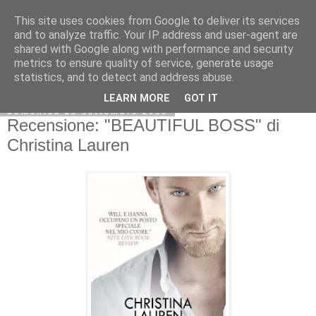
This site uses cookies from Google to deliver its services
and to analyze traffic. Your IP address and user-agent are
shared with Google along with performance and security
metrics to ensure quality of service, generate usage
statistics, and to detect and address abuse.
LEARN MORE
GOT IT
domenica 25 settembre 2016
Recensione: "BEAUTIFUL BOSS" di
Christina Lauren