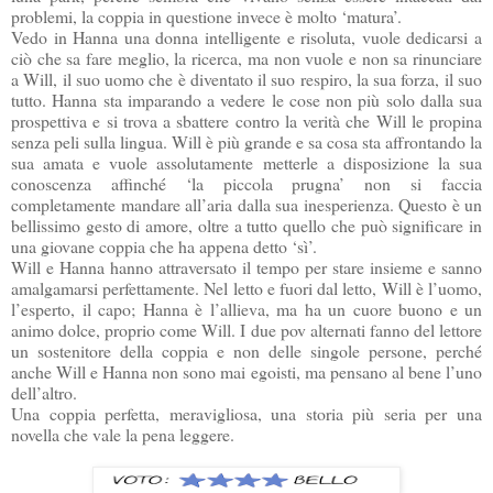
problemi, la coppia in questione invece è molto ‘matura’.
Vedo in Hanna una donna intelligente e risoluta, vuole dedicarsi a
ciò che sa fare meglio, la ricerca, ma non vuole e non sa rinunciare
a Will, il suo uomo che è diventato il suo respiro, la sua forza, il suo
tutto. Hanna sta imparando a vedere le cose non più solo dalla sua
prospettiva e si trova a sbattere contro la verità che Will le propina
senza peli sulla lingua. Will è più grande e sa cosa sta affrontando la
sua amata e vuole assolutamente metterle a disposizione la sua
conoscenza affinché ‘la piccola prugna’ non si faccia
completamente mandare all’aria dalla sua inesperienza. Questo è un
bellissimo gesto di amore, oltre a tutto quello che può significare in
una giovane coppia che ha appena detto ‘sì’.
Will e Hanna hanno attraversato il tempo per stare insieme e sanno
amalgamarsi perfettamente. Nel letto e fuori dal letto, Will è l’uomo,
l’esperto, il capo; Hanna è l’allieva, ma ha un cuore buono e un
animo dolce, proprio come Will. I due pov alternati fanno del lettore
un sostenitore della coppia e non delle singole persone, perché
anche Will e Hanna non sono mai egoisti, ma pensano al bene l’uno
dell’altro.
Una coppia perfetta, meravigliosa, una storia più seria per una
novella che vale la pena leggere.