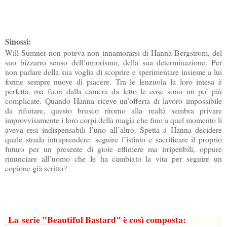
Sinossi:
Will Sumner non poteva non innamorarsi di Hanna Bergstrom, del 
suo bizzarro senso dell’umorismo, della sua determinazione. Per 
non parlare della sua voglia di scoprire e sperimentare insieme a lui 
forme sempre nuove di piacere. Tra le lenzuola la loro intesa è 
perfetta, ma fuori dalla camera da letto le cose sono un po’ più 
complicate. Quando Hanna riceve un’offerta di lavoro impossibile 
da rifiutare, questo brusco ritorno alla realtà sembra privare 
improvvisamente i loro corpi della magia che fino a quel momento li 
aveva resi indispensabili l’uno all’altro. Spetta a Hanna decidere 
quale strada intraprendere: seguire l’istinto e sacrificare il proprio 
futuro per un presente di gioie effimere ma irripetibili, oppure 
rinunciare all’uomo che le ha cambiato la vita per seguire un 
copione già scritto?
La
serie "Beautiful Bastard" è così composta: