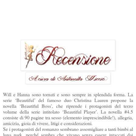
Will e Hanna sono tornati e sono sempre in splendida forma. La
serie ‘Beautiful’ del famoso duo Christina Lauren propone la
novella ‘Beautiful Boss’, che riprende i protagonisti del terzo
volume della serie intitolato ‘Beautiful Player’. La novella #4.5
consiste di 90 pagine tra sesso (elemento imprescindibile!), allegria,
amicizia, gioia di vivere, litigi e considerazioni.
Se i protagonisti del romanzo sembrano assomigliare a tanti bimbi al
luna park, perché sembra che vivano senza essere intaccati dai