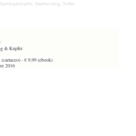
Sperling & Kupfer
,
Stephen King
,
Thriller
r
ng & Kupfer
(cartaceo) - € 9,99 (ebook)
re 2016