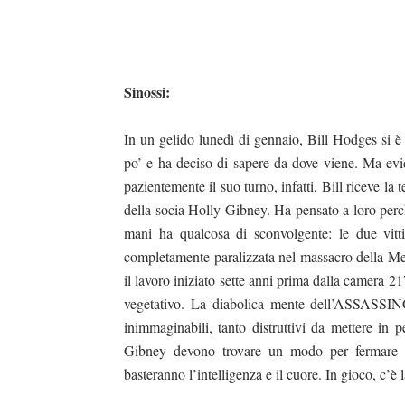
Sinossi:
In un gelido lunedì di gennaio, Bill Hodges si è 
po’ e ha deciso di sa­pere da dove viene. Ma ev
pazientemente il suo turno, infatti, Bill riceve la
della socia Holly Gibney. Ha pensato a loro perch
mani ha qualcosa di sconvolgente: le due vit
completamente paralizzata nel massacro della Merc
il la­voro iniziato sette anni prima dalla camera 
vegetativo. La diabolica mente dell’ASSASSINO
inimmaginabili, tanto distruttivi da mettere in 
Gibney devono trovare un modo per fermare i
basteranno l’intelligenza e il cuore. In gioco, c’è 
duso/#sthash.Y3EQJmde.dpuf
duso/#sthash.Y3EQJmde.dpuf
duso/#sthash.Y3EQJmde.dpuf
duso/#sthash.Y3EQJmde.dpuf
duso/#sthash.Y3EQJmde.dpuf