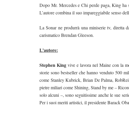
Dopo Mr. Mercedes e Chi perde paga, King ha scrit
L’autore combina il suo impareggiabile senso dell
La Sonar ne produrrà una miniserie tv, diretta d
carismatico Brendan Gleeson.
L’autore:
Stephen King
vive e lavora nel Maine con la mo
storie sono bestseller che hanno venduto 500 mili
come Stanley Kubrick, Brian De Palma, RobReiner
pietre miliari come Shining, Stand by me – Ricordo 
solo alcuni –, sono seguitissime anche le sue seri
Per i suoi meriti artistici, il presidente Barack O