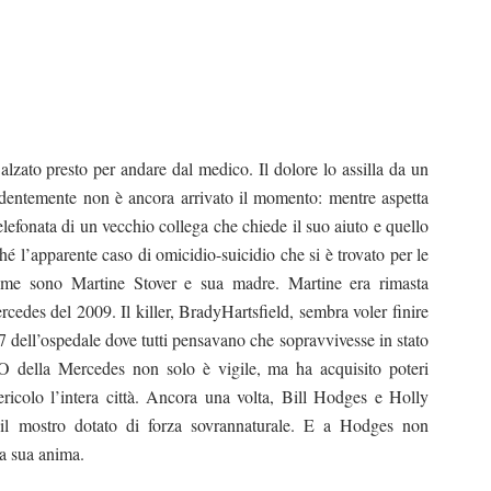
alzato presto per andare dal medico. Il dolore lo assilla da un
identemente non è ancora arrivato il momento: mentre aspetta
 telefonata di un vecchio collega che chiede il suo aiuto e quello
é l’apparente caso di omicidio-suicidio che si è trovato per le
time sono Martine Stover e sua madre. Martine era rimasta
edes del 2009. Il killer, BradyHartsfield, sembra voler finire
217 dell’ospedale dove tutti pensavano che sopravvivesse in stato
 della Mercedes non solo è vigile, ma ha acquisito poteri
pericolo l’intera città. Ancora una volta, Bill Hodges e Holly
l mostro dota­to di forza sovrannaturale. E a Hodges non
la sua anima.