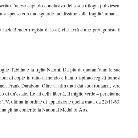
to l’atteso capitolo conclusivo della sua trilogia poliziesca.
a suspense con uno sguardo lucidissimo sulla fragilità umana.
a Jack Bender (regista di Lost) che avrà come protagonista il
glie Tabitha e la figlia Naomi. Da più di quarant’anni le sue
oni di copie in tutto il mondo e hanno ispirato registi famosi
, Frank Darabont. Oltre ai film tratti dai suoi romanzi, vere
di un’estate, Le ali della libertà, Il miglio verde – per citarne
e TV, ultima in ordine di apparizione quella tratta da 22/11/63.
bama gli ha conferito la National Medal of Arts.