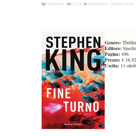
by
Unknown
on
12:26
in
Anteprima
,
Ottobre 2016
,
Genere:
Thrille
Editore:
Sperli
Pagine:
496
Prezzo:
€ 16,92 
Uscita:
11 ottob