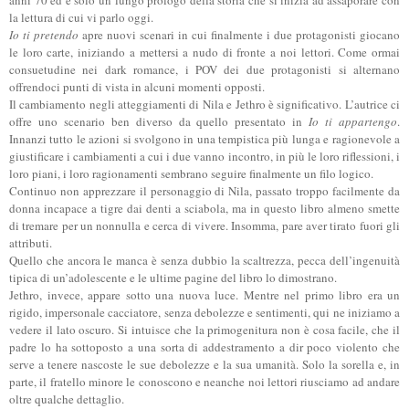
la lettura di cui vi parlo oggi.
Io ti pretendo
apre nuovi scenari in cui finalmente i due protagonisti giocano
le loro carte, iniziando a mettersi a nudo di fronte a noi lettori. Come ormai
consuetudine nei dark romance, i POV dei due protagonisti si alternano
offrendoci punti di vista in alcuni momenti opposti.
Il cambiamento negli atteggiamenti di Nila e Jethro è significativo. L’autrice ci
offre uno scenario ben diverso da quello presentato in
Io ti appartengo
.
Innanzi tutto le azioni si svolgono in una tempistica più lunga e ragionevole a
giustificare i cambiamenti a cui i due vanno incontro, in più le loro riflessioni, i
loro piani, i loro ragionamenti sembrano seguire finalmente un filo logico.
Continuo non apprezzare il personaggio di Nila, passato troppo facilmente da
donna incapace a tigre dai denti a sciabola, ma in questo libro almeno smette
di tremare per un nonnulla e cerca di vivere. Insomma, pare aver tirato fuori gli
attributi.
Quello che ancora le manca è senza dubbio la scaltrezza, pecca dell’ingenuità
tipica di un’adolescente e le ultime pagine del libro lo dimostrano.
Jethro, invece, appare sotto una nuova luce. Mentre nel primo libro era un
rigido, impersonale cacciatore, senza debolezze e sentimenti, qui ne iniziamo a
vedere il lato oscuro. Si intuisce che la primogenitura non è cosa facile, che il
padre lo ha sottoposto a una sorta di addestramento a dir poco violento che
serve a tenere nascoste le sue debolezze e la sua umanità. Solo la sorella e, in
parte, il fratello minore le conoscono e neanche noi lettori riusciamo ad andare
oltre qualche dettaglio.