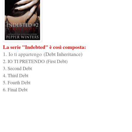
La serie "Indebted" è così composta:
1
.
Io ti appartengo
(
Debt Inheritance)
2. IO TI PRETENDO (First Debt)
3. Second Debt
4. Third Debt
5. Fourth Debt
6. Final Debt