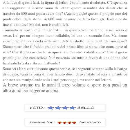
Alla luce di questi fatti, la figura di Jethro è totalmente rivalutata. C’è speranza
che raggiunto il 29simo anno di Jethro questa assurdità dei debiti che si
trascina da 600 anni possa avere fine? (Anche perché questo è proprio uno dei
punti deboli della storia: in 600 anni nessuno ha fatto fuori gli Hawk e posto
fine alle torture? Ma dai, non è credibile!).
Tornando ai nostri due antagonisti… in questo volume fanno sesso, sesso e
sesso. Lui per un bisogno incontrollabile, lei con un secondo fine. Ma siamo
sicuri che Jethro sia creta nelle mani di Nila, stretto tra le pareti del suo sesso?
Siamo sicuri che il freddo predatore del primo libro si sia sciolto come neve al
sole? Che il giaccio che lo ricopre si sia davvero volatilizzato? Che il gioco
psicologico che caratterizza
Io ti pretendo
sia tutto a favore di una donna che
ha alzato la testa e sta combattendo?
Sono sei i libri costituiscono questa serie e, se i seguenti saranno sulla falsariga
di questo, varrà la pena di aver tenuto duro, di aver dato fiducia a un’autrice
che non sta manipolando solo i suoi personaggi, ma anche noi lettori.
A breve avremo tra le mani il terzo volume e spero non passi un
altro anno per leggerne ancora.