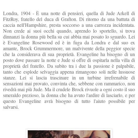
Londra, 1904 - È una notte di pensieri, quella di Jude Arkell di
FitzRoy, fratello del duca di Grafton. Di ritorno da una battuta di
caccia nell'Hampshire, presta soccorso a una carrozza incidentata.
Non crede ai suoi occhi quando, aprendo lo sportello, si trova
dinnanzi la donna più bella su cui abbia mai posato lo sguardo. Lei
è Evangeline Rosewood ed è in fuga da Londra e dal suo ex
amante, Brock Grummermore, un malvivente della peggior specie
che la considerava di sua proprietà. Evangeline ha bisogno di un
posto dove passare la notte e Jude si offre di ospitarla nella villa di
proprietà del fratello. Da subito tra i due la passione è palpabile,
tanto che esplode selvaggia appena rimangono soli nelle lussuose
stanze. Lei si lascia trascinare in un turbine irrefrenabile di
sensazioni mai provato, convinta che, sebbene con rammarico, non
rivedrà mai più Jude. Ma il crudele Brock rivuole a ogni costo il suo
smeraldo prezioso, la donna che ha avuto l'ardire di lasciarlo, e per
questo Evangeline avrà bisogno di tutto l'aiuto possibile per
salvarsi.