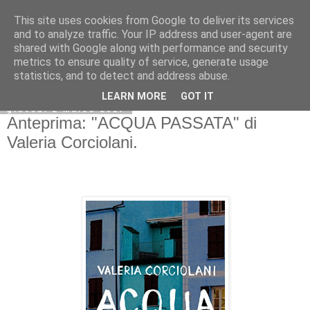
This site uses cookies from Google to deliver its services
and to analyze traffic. Your IP address and user-agent are
shared with Google along with performance and security
metrics to ensure quality of service, generate usage
statistics, and to detect and address abuse.
LEARN MORE
GOT IT
giovedì 2 marzo 2017
Anteprima: "ACQUA PASSATA" di
Valeria Corciolani.