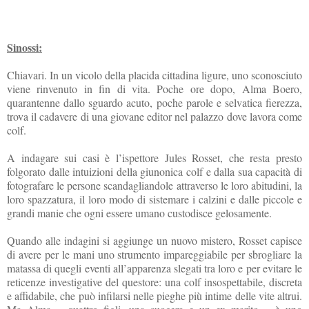
Sinossi:
Chiavari. In un vicolo della placida cittadina ligure, uno sconosciuto
viene rinvenuto in fin di vita. Poche ore dopo, Alma Boero,
quarantenne dallo sguardo acuto, poche parole e selvatica fierezza,
trova il cadavere di una giovane editor nel palazzo dove lavora come
colf.
A indagare sui casi è l’ispettore Jules Rosset, che resta presto
folgorato dalle intuizioni della giunonica colf e dalla sua capacità di
fotografare le persone scandagliandole attraverso le loro abitudini, la
loro spazzatura, il loro modo di sistemare i calzini e dalle piccole e
grandi manie che ogni essere umano custodisce gelosamente.
Quando alle indagini si aggiunge un nuovo mistero, Rosset capisce
di avere per le mani uno strumento impareggiabile per sbrogliare la
matassa di quegli eventi all’apparenza slegati tra loro e per evitare le
reticenze investigative del questore: una colf insospettabile, discreta
e affidabile, che può infilarsi nelle pieghe più intime delle vite altrui.