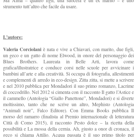
Ma Alma – quattro figli, una suocera e un ex marito – è uno
strumento tutt’altro che facile da usare.
L’autore:
Valeria Corciolani
è nata e vive a Chiavari, con marito, due figli,
un geco e un gatto di nome Elwood, in onore del personaggio dei
Blues Brothers. Laureata in Belle Arti, lavora come
grafica/illustratrice e conduce corsi nelle scuole per avvicinare i
bambini all’arte e alla creatività. Si occupa di fotografia, allestimenti
e complementi di arredo in eco-design. Zitta zitta, si mette a scrivere
e nel 2010 pubblica per Mondadori il suo primo romanzo, Lacrime
di coccodrillo. Nel 2012 si cimenta con il racconto Il gatto l’Astice e
il cammello (Antologia “Giallo Panettone”, Mondadori) e si diverte
moltissimo, tanto che ne scrive un altro, Mephisto (Antologia
“Animali noir”, Falco Editore). Con Emma Books pubblica Il
morso del ramarro (finalista al Premio internazionale di letteratura
Città di Como 2015), il racconto Pesto dolce – la ricetta della
possibilità e La mossa della cernia. Ah, giusto a onor di cronaca, il
geco si chiama Attilio. Acqua passata è il suo primo titolo per