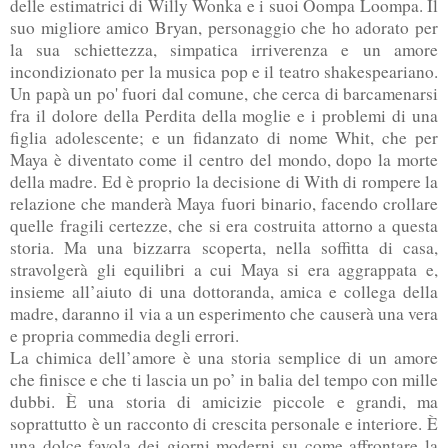
delle estimatrici di Willy Wonka e i suoi Oompa Loompa. Il
suo migliore amico Bryan, personaggio che ho adorato per
la sua schiettezza, simpatica irriverenza e un amore
incondizionato per la musica pop e il teatro shakespeariano.
Un papà un po' fuori dal comune, che cerca di barcamenarsi
fra il dolore della Perdita della moglie e i problemi di una
figlia adolescente; e un fidanzato di nome Whit, che per
Maya è diventato come il centro del mondo, dopo la morte
della madre. Ed è proprio la decisione di With di rompere la
relazione che manderà Maya fuori binario, facendo crollare
quelle fragili certezze, che si era costruita attorno a questa
storia. Ma una bizzarra scoperta, nella soffitta di casa,
stravolgerà gli equilibri a cui Maya si era aggrappata e,
insieme all’aiuto di una dottoranda, amica e collega della
madre, daranno il via a un esperimento che causerà una vera
e propria commedia degli errori.
La chimica dell’amore è una storia semplice di un amore
che finisce e che ti lascia un po’ in balia del tempo con mille
dubbi. È una storia di amicizie piccole e grandi, ma
soprattutto è un racconto di crescita personale e interiore. È
una dolce favola dei giorni moderni su come affrontare la