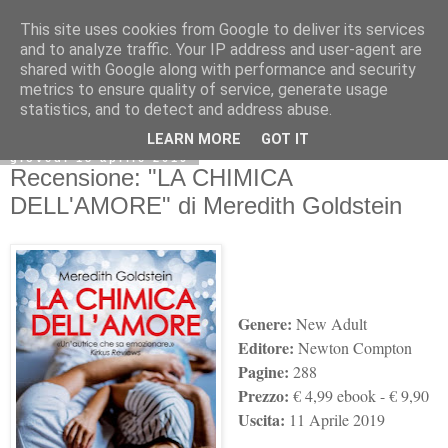
This site uses cookies from Google to deliver its services
and to analyze traffic. Your IP address and user-agent are
shared with Google along with performance and security
metrics to ensure quality of service, generate usage
statistics, and to detect and address abuse.
LEARN MORE
GOT IT
giovedì 18 aprile 2019
Recensione: "LA CHIMICA
DELL'AMORE" di Meredith Goldstein
Genere:
New Adult
Editore:
Newton Compton
Pagine:
288
Prezzo:
€
4
,99 ebook -
€ 9,90
Uscita:
11 Aprile 2019