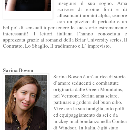
inseguire il suo sogno. Ama
scrivere di eroine forti e di
affascinanti uomini alpha, sempre
con un pizzico di pericolo e un
bel po’ di sensualità per tenere le sue storie estremamente
interessanti! I lettori italiana l’hanno conosciuta e
apprezzata grazie ai romanzi della Briar University series, Il
Contratto, Lo Sbaglio, Il tradimento e L‘ imprevisto.
Sarina Bowen
Sarina Bowen è un’autrice di storie
d’amore seducenti e combattute
originaria dalle Green Mountains,
nel Vermont. Sarina ama sciare,
pattinare e godersi del buon cibo.
Vive con la sua famiglia, otto polli
ed equipaggiamento da sci e da
hockey in abbondanza nella Contea
di Windsor. In Italia, è già stato