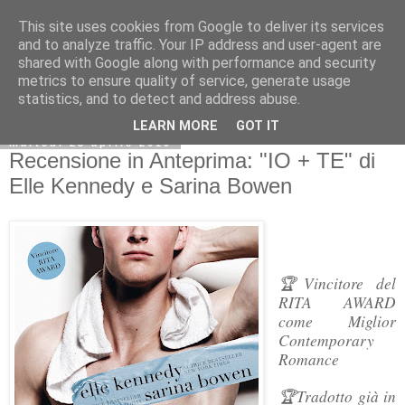
This site uses cookies from Google to deliver its services
and to analyze traffic. Your IP address and user-agent are
shared with Google along with performance and security
metrics to ensure quality of service, generate usage
statistics, and to detect and address abuse.
LEARN MORE
GOT IT
martedì 23 aprile 2019
Recensione in Anteprima: "IO + TE" di
Elle Kennedy e Sarina Bowen
Vincitore del
🏆
RITA AWARD
come Miglior
Contemporary
Romance
Tradotto già in
🏆