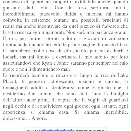
concesso di spiare un rapporto invidiabile anche quando
guastato dalla vita. Con la loro scrittura, infatti,
incredibilmente piacevole, fluida e intensa, mi hanno
coinvolta in esistenze lontane ma possibili, brucianti di
realtà ma anche incentivate da quel pizzico di fiabesco che
la vita riserva agli innamorati. Non sarò mai bastanza grata.
E ora, per finire, ritorno a loro, i giovani di cui sono
infatuata da quando ho letto le prime pagine di questo libro.
Ci sarebbero molte cose da dire, molto per cui esaltarli e
lodarli, ma mi limito a esprimere il mio affetto per loro
assicurandovi che Ryan e Jamie saranno per sempre nel mio
cuore e non li dimenticherò mai.
Li ricorderò bambini a rincorrersi lungo le rive di Lake
Placid, li penserò adolescenti, insicuri e curiosi, li
immaginerò adulti a desiderarsi come è giusto che si
desiderino due uomini che sono stati l’uno la famiglia
dell’altro ancor prima di capire che la voglia di guardarsi
negli occhi e di condividere ogni giorno, ogni istante, ogni
esperienza si chiama casa. Si chiama incredibile,
dolcissimo… Amore.