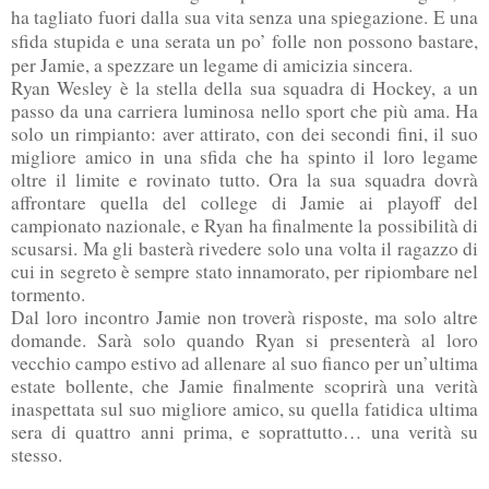
ha tagliato fuori dalla sua vita senza una spiegazione. E una
sfida stupida e una serata un po’ folle non possono bastare,
per Jamie, a spezzare un legame di amicizia sincera.
Ryan Wesley è la stella della sua squadra di Hockey, a un
passo da una carriera luminosa nello sport che più ama. Ha
solo un rimpianto: aver attirato, con dei secondi fini, il suo
migliore amico in una sfida che ha spinto il loro legame
oltre il limite e rovinato tutto. Ora la sua squadra dovrà
affrontare quella del college di Jamie ai playoff del
campionato nazionale, e Ryan ha finalmente la possibilità di
scusarsi. Ma gli basterà rivedere solo una volta il ragazzo di
cui in segreto è sempre stato innamorato, per ripiombare nel
tormento.
Dal loro incontro Jamie non troverà risposte, ma solo altre
domande. Sarà solo quando Ryan si presenterà al loro
vecchio campo estivo ad allenare al suo fianco per un’ultima
estate bollente, che Jamie finalmente scoprirà una verità
inaspettata sul suo migliore amico, su quella fatidica ultima
sera di quattro anni prima, e soprattutto… una verità su
stesso.