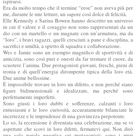
ispirarsi.
Era da molto tempo che il termine “eroe” non aveva più per
me, durante le mie letture, un sapore così dolce di felicità.
Elle Kennedy e Sarina Bowen hanno descritto un universo
in cui il valore e il coraggio non sono rappresentati da un
dio con un martello o un magnate con un’armatura, ma da
“loro”, i bravi ragazzi, quelli cresciuti a pane e disciplina, a
sacrifici e umiltà, a spirito di squadra e collaborazione.
Wes e Jamie sono un esempio magnifico di sportività e di
amicizia, sono così puri e onesti da far tremare il cuore, da
scuotere l’anima. Due protagonisti giovani, freschi, pieni di
ironia e di quell’energia dirompente tipica della loro età.
Due anime bellissime.
È impossibile trovare in loro un difetto, e non perché siano
figure bidimensionali e idealizzate, ma perché sono
perfettamente imperfetti.
Sono giusti i loro dubbi e sofferenze, calzanti i loro
entusiasmi e le loro curiosità, accuratamente bilanciate le
incertezze e le imprudenze di una giovinezza prepotente.
Lo so, la recensione è diventata una celebrazione, ma se vi
aspettate che scovi in loro difetti, fermatevi qui. Non dirò
una sola parola negativa sui protagonisti: sono i miei