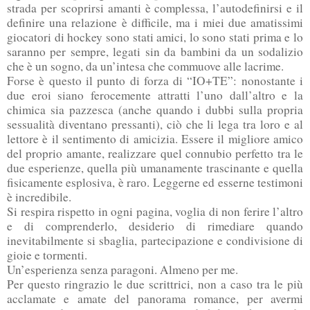
strada per scoprirsi amanti è complessa, l’autodefinirsi e il
definire una relazione è difficile, ma i miei due amatissimi
giocatori di hockey sono stati amici, lo sono stati prima e lo
saranno per sempre, legati sin da bambini da un sodalizio
che è un sogno, da un’intesa che commuove alle lacrime.
Forse è questo il punto di forza di “IO+TE”: nonostante i
due eroi siano ferocemente attratti l’uno dall’altro e la
chimica sia pazzesca (anche quando i dubbi sulla propria
sessualità diventano pressanti), ciò che li lega tra loro e al
lettore è il sentimento di amicizia. Essere il migliore amico
del proprio amante, realizzare quel connubio perfetto tra le
due esperienze, quella più umanamente trascinante e quella
fisicamente esplosiva, è raro. Leggerne ed esserne testimoni
è incredibile.
Si respira rispetto in ogni pagina, voglia di non ferire l’altro
e di comprenderlo, desiderio di rimediare quando
inevitabilmente si sbaglia, partecipazione e condivisione di
gioie e tormenti.
Un’esperienza senza paragoni. Almeno per me.
Per questo ringrazio le due scrittrici, non a caso tra le più
acclamate e amate del panorama romance, per avermi