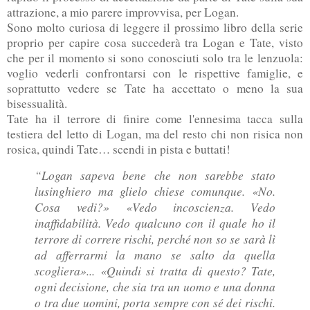
attrazione, a mio parere improvvisa, per Logan.
Sono molto curiosa di leggere il prossimo libro della serie
proprio per capire cosa succederà tra Logan e Tate, visto
che per il momento si sono conosciuti solo tra le lenzuola:
voglio vederli confrontarsi con le rispettive famiglie, e
soprattutto vedere se Tate ha accettato o meno la sua
bisessualità.
Tate ha il terrore di finire come l'ennesima tacca sulla
testiera del letto di Logan, ma del resto chi non risica non
rosica, quindi Tate… scendi in pista e buttati!
“Logan sapeva bene che non sarebbe stato
lusinghiero ma glielo chiese comunque. «No.
Cosa vedi?»
«Vedo incoscienza. Vedo
inaffidabilità. Vedo qualcuno con il quale ho il
terrore di correre rischi, perché non so se sarà lì
ad afferrarmi la mano se salto da quella
scogliera»... «Quindi si tratta di questo? Tate,
ogni decisione, che sia tra un uomo e una donna
o tra due uomini, porta sempre con sé dei rischi.