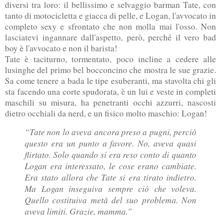
diversi tra loro: il bellissimo e selvaggio barman Tate, con
tanto di motocicletta e giacca di pelle, e Logan, l'avvocato in
completo sexy e sfrontato che non molla mai l'osso. Non
lasciatevi ingannare dall'aspetto, però, perché il vero bad
boy è l'avvocato e non il barista!
Tate è taciturno, tormentato, poco incline a cedere alle
lusinghe del primo bel bocconcino che mostra le sue grazie.
Sa come tenere a bada le tipe esuberanti, ma stavolta chi gli
sta facendo una corte spudorata, è un lui e veste in completi
maschili su misura, ha penetranti occhi azzurri, nascosti
dietro occhiali da nerd, e un fisico molto maschio: Logan!
“Tate non lo aveva ancora preso a pugni, perciò
questo era un punto a favore. No, aveva quasi
flirtato. Solo quando si era
reso conto di quanto
Logan era interessato, le cose erano cambiate.
Era stato allora che Tate si era tirato indietro.
Ma Logan inseguiva sempre ciò che voleva.
Quello costituiva metà del suo problema. Non
aveva limiti. Grazie, mamma.”