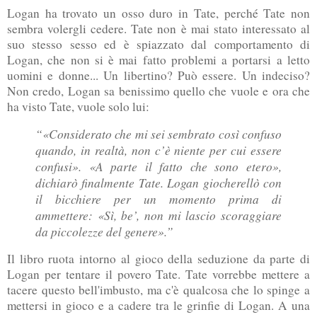
Logan ha trovato un osso duro in Tate, perché Tate non
sembra volergli cedere. Tate non è mai stato interessato al
suo stesso sesso ed è spiazzato dal comportamento di
Logan, che non si è mai fatto problemi a portarsi a letto
uomini e donne... Un libertino? Può essere. Un indeciso?
Non credo, Logan sa benissimo quello che vuole e ora che
ha visto Tate, vuole solo lui:
“«Considerato che mi sei sembrato così confuso
quando, in realtà, non c’è niente per cui essere
confusi».
«A parte il fatto che sono etero»,
dichiarò finalmente Tate. Logan giocherellò con
il bicchiere per un momento prima di
ammettere: «Sì, be’, non mi lascio scoraggiare
da piccolezze del genere».”
Il libro ruota intorno al gioco della seduzione da parte di
Logan per tentare il povero Tate. Tate vorrebbe mettere a
tacere questo bell'imbusto, ma c'è qualcosa che lo spinge a
mettersi in gioco e a cadere tra le grinfie di Logan. A una