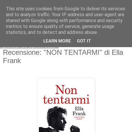
This site uses cookies from Google to deliver its services
and to analyze traffic. Your IP address and user-agent are
shared with Google along with performance and security
metrics to ensure quality of service, generate usage
statistics, and to detect and address abuse.
LEARN MORE
GOT IT
giovedì 18 aprile 2019
Recensione: "NON TENTARMI" di Ella
Frank