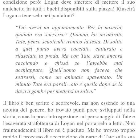
condizione però: Logan deve smettere di mettere il suo
amichetto in tutti i buchi disponibili sulla piazza! Riuscirà
Logan a tenerselo nei pantaloni?
“Lui
aveva un appuntamento. Per la miseria,
quando era successo? Quando ho incontrato
Tate, pensò scuotendo ironico la testa. Di solito
a quel punto aveva cacciato, catturato e
rilasciato la preda. Ma con Tate stava ancora
cacciando e chissà se l’avrebbe mai
acchiappato. Quell’uomo non faceva che
sottrarsi, come un animale spaventato. Un
minuto Tate era paralizzato e quello dopo se la
dava a gambe per mettersi in salvo.”
Il libro è ben scritto e scorrevole, ma non essendo io una
neofita del genere, ho trovato punti poco sviluppati nella
storia, come la poca introspezione sul personaggio di Tate e
l'esagerata strafottenza di Logan nel portarselo a letto. Non
fraintendetemi: il libro mi è piaciuto. Ma ho trovato troppo
rapido il processo di accettazione da parte di Tate sulla sua