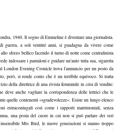
ondra, 1940. Il sogno di Emmeline è diventare una giornalista.
 di guerra, a soli ventitré anni, si guadagna da vivere come
 allo sforzo bellico facendo il turno di notte come centralinista
vede indossare i pantaloni e guidare un'auto tutta sua, sigaretta
 sul London Evening Cronicle trova l'annuncio per un posto da
to, però, si rende conto che è un terribile equivoco. Si tratta
zio della direttrice di una rivista femminile in crisi di vendite:
e deve anche vagliare la corrispondenza delle lettrici che le
ente quelle contenenti «sgradevolezze». Esiste un lungo elenco
ioni extraconiugali così come i rapporti matrimoniali, senza
ma, una posta del cuore in cui non si può parlare dei veri
 insensibile Mrs Bird, le nuove generazioni si stanno troppo