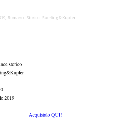
019
,
Romance Storico
,
Sperling & Kupfer
ce storico
ling&Kupfer
90
le 2019
Acquistalo QUI!