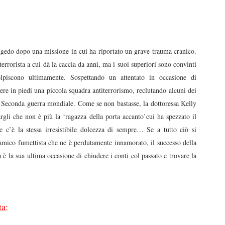
ngedo dopo una missione in cui ha riportato un grave trauma cranico.
terrorista a cui dà la caccia da anni, ma i suoi superiori sono convinti
olpiscono ultimamente. Sospettando un attentato in occasione di
re in piedi una piccola squadra antiterrorismo, reclutando alcuni dei
lla Seconda guerra mondiale. Come se non bastasse, la dottoressa Kelly
gli che non è più la ‘ragazza della porta accanto’cui ha spezzato il
 c’è la stessa irresistibile dolcezza di sempre… Se a tutto ciò si
amico fumettista che ne è perdutamente innamorato, il successo della
è la sua ultima occasione di chiudere i conti col passato e trovare la
ta: