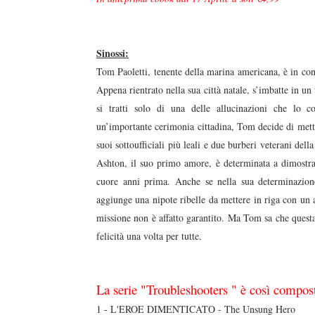
Sinossi:
Tom Paoletti, tenente della marina americana, è in co
Appena rientrato nella sua città natale, s’imbatte in un 
si tratti solo di una delle allucinazioni che lo c
un’importante cerimonia cittadina, Tom decide di mette
suoi sottoufficiali più leali e due burberi veterani de
Ashton, il suo primo amore, è determinata a dimostrar
cuore anni prima. Anche se nella sua determinazione
aggiunge una nipote ribelle da mettere in riga con un 
missione non è affatto garantito. Ma Tom sa che questa 
felicità una volta per tutte.
La serie "Troubleshooters " è così compos
1 - L'EROE DIMENTICATO - The Unsung Hero