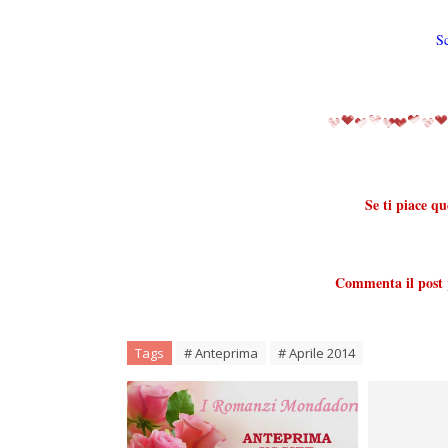
S
Se ti piace q
Commenta il post p
Tags
# Anteprima
# Aprile 2014