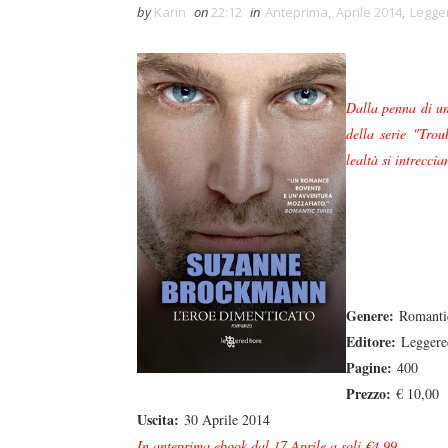
by
Karin
on
22:12
in
Anteprima
,
Aprile 2014
,
Legge
Dalla penna di una
della serie "Tro
lealtà si intreccia
Genere:
Romantic
Editore:
Leggered
Pagine:
400
Prezzo:
€ 10,00
Uscita:
30 Aprile 2014
In anteprima ebook dal 17 Aprile a soli €4,99