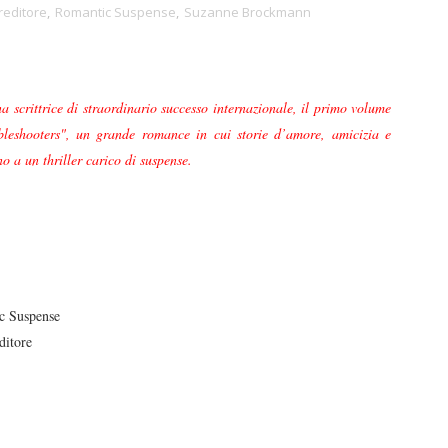
reditore
,
Romantic Suspense
,
Suzanne Brockmann
 scrittrice di straordinario successo internazionale, il primo volume
ubleshooters", un grande romance in cui storie d’amore, amicizia e
no a un thriller carico di suspense.
 Suspense
itore