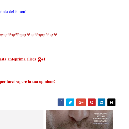
cheda del forum!
g
uesta anteprima clicca
+1
er farci sapere la tua opinione!