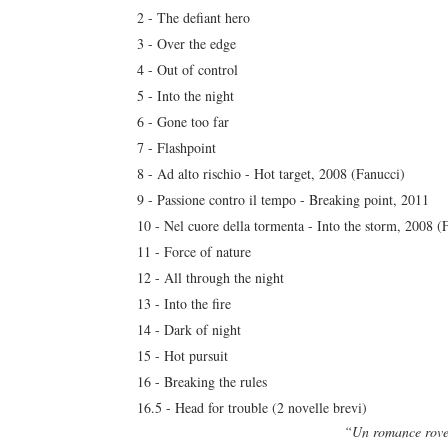
2 - The defiant hero
3 - Over the edge
4 - Out of control
5 - Into the night
6 - Gone too far
7 - Flashpoint
8 - Ad alto rischio - Hot target, 2008 (Fanucci)
duso/#sthash.Y3EQJmde.dpuf
duso/#sthash.Y3EQJmde.dpuf
duso/#sthash.Y3EQJmde.dpuf
duso/#sthash.Y3EQJmde.dpuf
duso/#sthash.Y3EQJmde.dpuf
9 - Passione contro il tempo - Breaking point, 2011
10 - Nel cuore della tormenta - Into the storm, 2008 (
11 - Force of nature
12 - All through the night
13 - Into the fire
14 - Dark of night
15 - Hot pursuit
16 - Breaking the rules
16.5 - Head for trouble (2 novelle brevi)
“Un romance rove