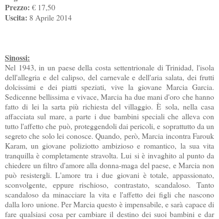
Prezzo:
€ 17,50
Uscita:
8 Aprile 2014
Sinossi:
Nel 1943, in un paese della costa settentrionale di Trinidad, l'isola
dell'allegria e del calipso, del carnevale e dell'aria salata, dei frutti
dolcissimi e dei piatti speziati, vive la giovane Marcia Garcia.
Sedicenne bellissima e vivace, Marcia ha due mani d'oro che hanno
fatto di lei la sarta più richiesta del villaggio. È sola, nella casa
affacciata sul mare, a parte i due bambini speciali che alleva con
tutto l'affetto che può, proteggendoli dai pericoli, e soprattutto da un
segreto che solo lei conosce. Quando, però, Marcia incontra Farouk
Karam, un giovane poliziotto ambizioso e romantico, la sua vita
tranquilla è completamente stravolta. Lui si è invaghito al punto da
chiedere un filtro d'amore alla donna-maga del paese, e Marcia non
può resistergli. L'amore tra i due giovani è totale, appassionato,
sconvolgente, eppure rischioso, contrastato, scandaloso. Tanto
scandaloso da minacciare la vita e l'affetto dei figli che nascono
dalla loro unione. Per Marcia questo è impensabile, e sarà capace di
fare qualsiasi cosa per cambiare il destino dei suoi bambini e dar